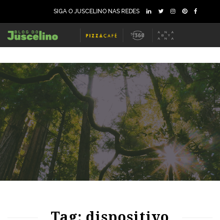
SIGA O JUSCELINO NAS REDES
75
1304
0
60
1230
0
Tag: dispositivo