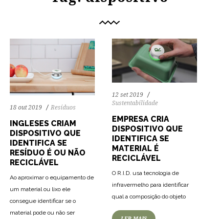
12 set 2019
Sustentabilidade
18 out 2019
Resíduos
EMPRESA CRIA
INGLESES CRIAM
DISPOSITIVO QUE
DISPOSITIVO QUE
IDENTIFICA SE
IDENTIFICA SE
MATERIAL É
RESÍDUO É OU NÃO
RECICLÁVEL
RECICLÁVEL
O R.I.D. usa tecnologia de
Ao aproximar o equipamento de
infravermelho para identificar
um material ou lixo ele
qual a composição do objeto
consegue identificar se o
material pode ou não ser
LER MAIS