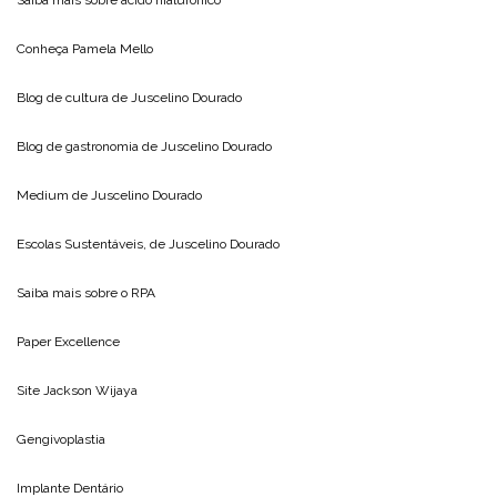
Saiba mais sobre
acido hialuronico
Conheça
Pamela Mello
Blog de cultura de
Juscelino Dourado
Blog de gastronomia de
Juscelino Dourado
Medium de
Juscelino Dourado
Escolas Sustentáveis, de
Juscelino Dourado
Saiba mais sobre o
RPA
Paper Excellence
Site
Jackson Wijaya
Gengivoplastia
Implante Dentário