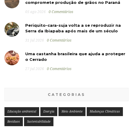
compromete produção de grãos no Paraná
05 ago 2026
0 Comentários
Periquito-cara-suja volta a se reproduzir na
Serra da Ibiapaba após mais de um século
31 jul 2026
0 Comentários
Uma castanha brasileira que ajuda a proteger
o Cerrado
27 jul 2026
0 Comentários
CATEGORIAS
Educação ambiental
Energia
Meio Ambiente
Mudanças Climáticas
Resíduos
Sustentabilidade