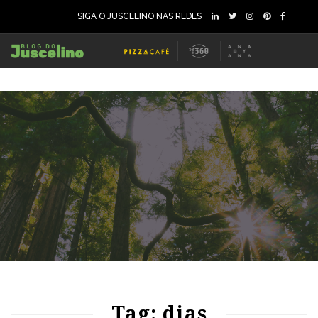
SIGA O JUSCELINO NAS REDES
70
1256
0
Tag: dias