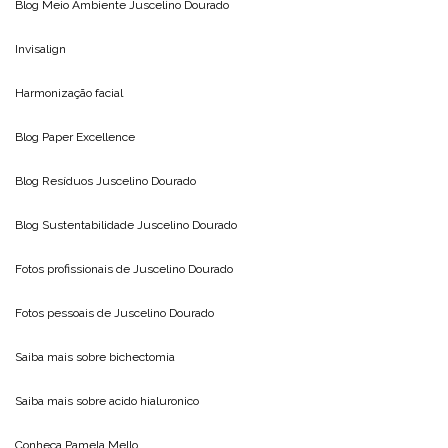
Blog Meio Ambiente
Juscelino Dourado
Invisalign
Harmonização facial
Blog
Paper Excellence
Blog Resíduos
Juscelino Dourado
Blog Sustentabilidade
Juscelino Dourado
Fotos profissionais de
Juscelino Dourado
Fotos pessoais de
Juscelino Dourado
Saiba mais sobre
bichectomia
Saiba mais sobre
acido hialuronico
Conheça
Pamela Mello