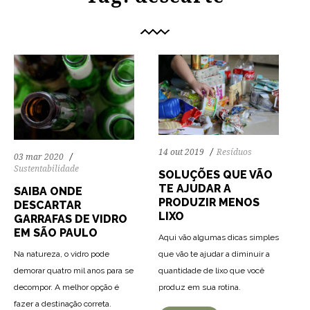
14 out 2019
Resíduos
03 mar 2020
Sustentabilidade
SOLUÇÕES QUE VÃO
TE AJUDAR A
SAIBA ONDE
PRODUZIR MENOS
DESCARTAR
LIXO
GARRAFAS DE VIDRO
EM SÃO PAULO
Aqui vão algumas dicas simples
que vão te ajudar a diminuir a
Na natureza, o vidro pode
quantidade de lixo que você
demorar quatro mil anos para se
73
1462
0
produz em sua rotina.
decompor. A melhor opção é
fazer a destinação correta.