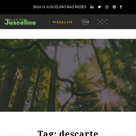
SIGA O JUSCELINO NAS REDES
83
1357
0
81
2191
0
Tag: descarte