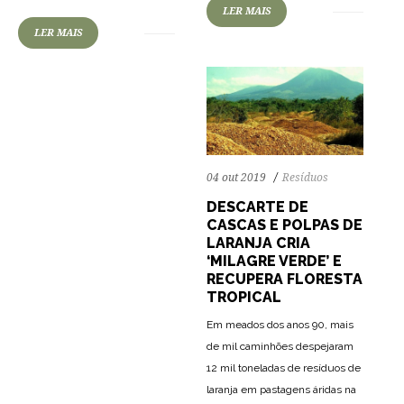
LER MAIS
LER MAIS
04 out 2019
Resíduos
DESCARTE DE
CASCAS E POLPAS DE
LARANJA CRIA
‘MILAGRE VERDE’ E
RECUPERA FLORESTA
TROPICAL
Em meados dos anos 90, mais
de mil caminhões despejaram
12 mil toneladas de resíduos de
laranja em pastagens áridas na