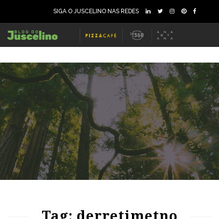
SIGA O JUSCELINO NAS REDES
65
1499
0
Tag: derretimetno