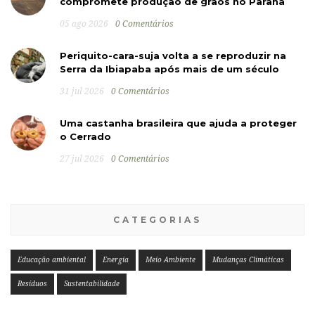
compromete produção de grãos no Paraná
05 ago 2026
0 Comentários
Periquito-cara-suja volta a se reproduzir na
Serra da Ibiapaba após mais de um século
31 jul 2026
0 Comentários
Uma castanha brasileira que ajuda a proteger
o Cerrado
27 jul 2026
0 Comentários
CATEGORIAS
Educação ambiental
Energia
Meio Ambiente
Mudanças Climáticas
Resíduos
Sustentabilidade