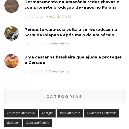
Desmatamento na Amazônia reduz chuvas e
compromete produção de grãos no Paraná
05 ago 2026
0 Comentários
Periquito-cara-suja volta a se reproduzir na
Serra da Ibiapaba após mais de um século
31 jul 2026
0 Comentários
Uma castanha brasileira que ajuda a proteger
o Cerrado
27 jul 2026
0 Comentários
CATEGORIAS
Educação ambiental
Energia
Meio Ambiente
Mudanças Climáticas
Resíduos
Sustentabilidade