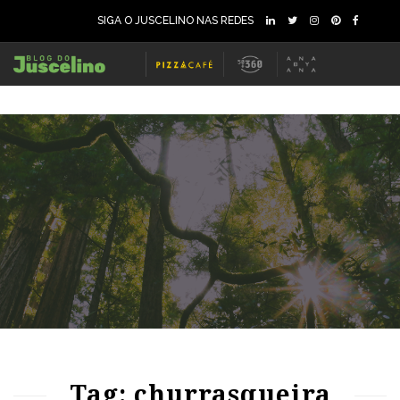
SIGA O JUSCELINO NAS REDES
73
1478
0
Tag: churrasqueira