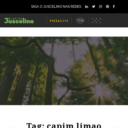
SIGA O JUSCELINO NAS REDES
65
1214
0
Tag: capim limao