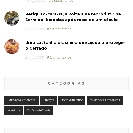
05 ago 2026
0 Comentários
Periquito-cara-suja volta a se reproduzir na
Serra da Ibiapaba após mais de um século
31 jul 2026
0 Comentários
Uma castanha brasileira que ajuda a proteger
o Cerrado
27 jul 2026
0 Comentários
CATEGORIAS
Educação ambiental
Energia
Meio Ambiente
Mudanças Climáticas
Resíduos
Sustentabilidade