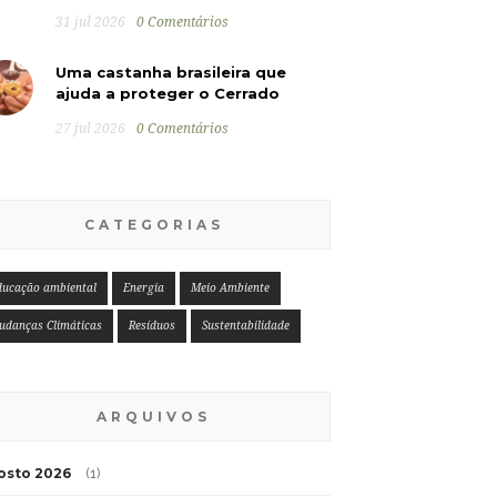
31 jul 2026
0 Comentários
Uma castanha brasileira que
ajuda a proteger o Cerrado
27 jul 2026
0 Comentários
CATEGORIAS
ducação ambiental
Energia
Meio Ambiente
udanças Climáticas
Resíduos
Sustentabilidade
ARQUIVOS
osto 2026
(1)