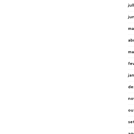
ju
ju
ma
ab
ma
fe
ja
de
no
ou
se
ag