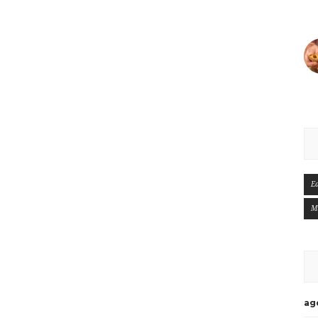
E
M
ag