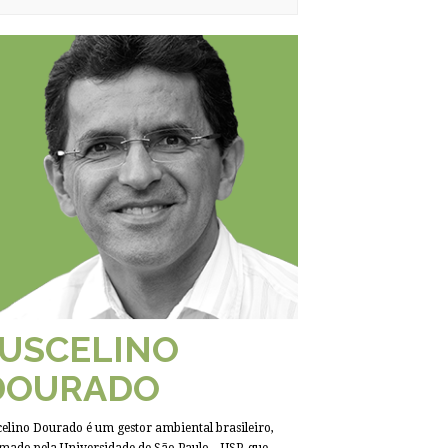
JUSCELINO
DOURADO
celino Dourado é um gestor ambiental brasileiro,