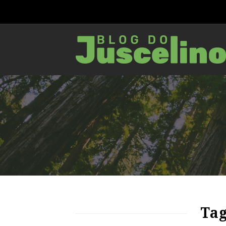
82
1622
0
Tag