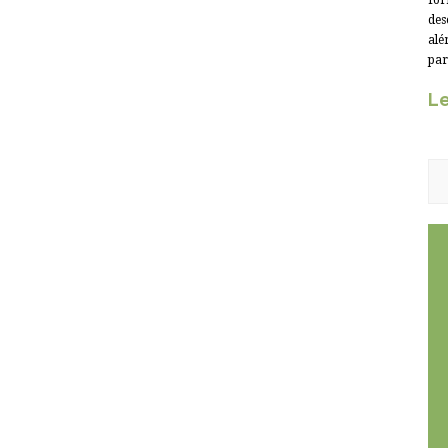
for
des
alé
par
Le