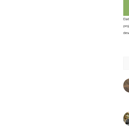
Ela
pro
des