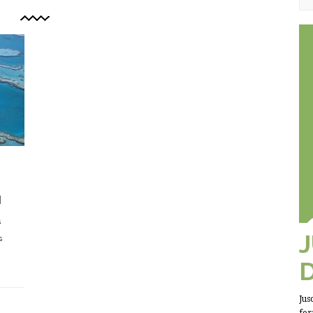
M
s
s
Jus