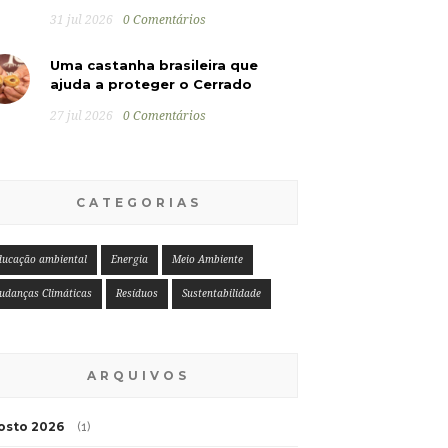
31 jul 2026
0 Comentários
Uma castanha brasileira que
ajuda a proteger o Cerrado
27 jul 2026
0 Comentários
CATEGORIAS
ducação ambiental
Energia
Meio Ambiente
udanças Climáticas
Resíduos
Sustentabilidade
ARQUIVOS
osto 2026
(1)