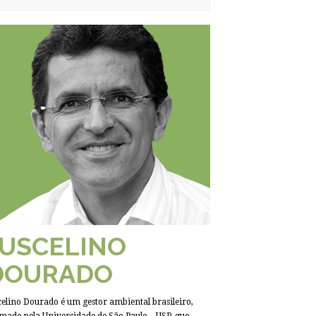
JUSCELINO
DOURADO
celino Dourado é um gestor ambiental brasileiro,