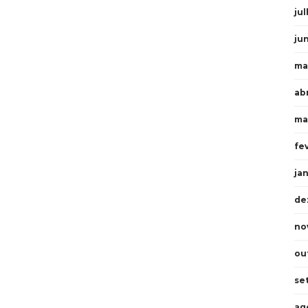
ju
ju
ma
ab
ma
fe
ja
de
no
ou
se
ag