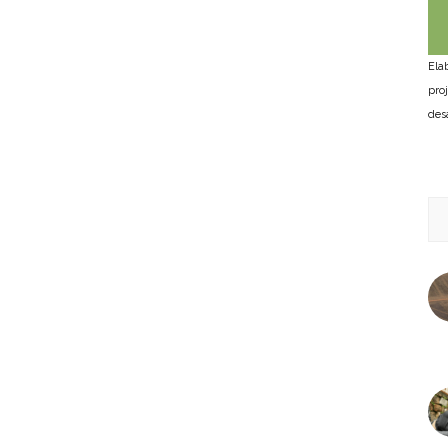
Ela
pro
des