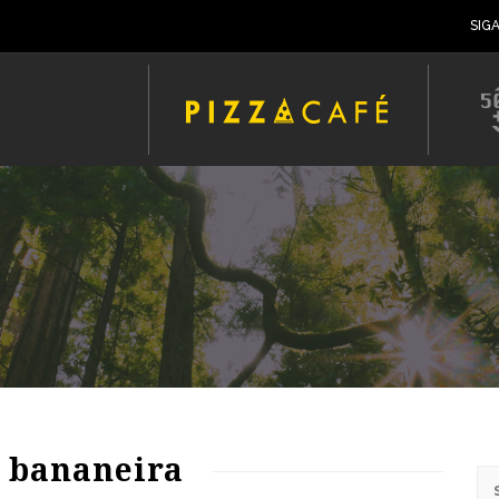
SIG
68
1554
0
: bananeira