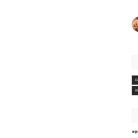
E
M
ag