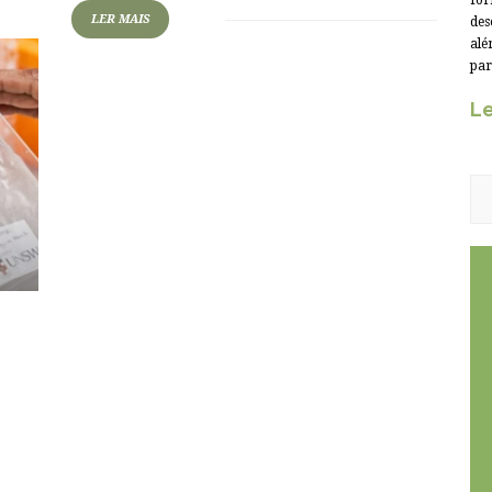
for
LER MAIS
des
alé
par
Le