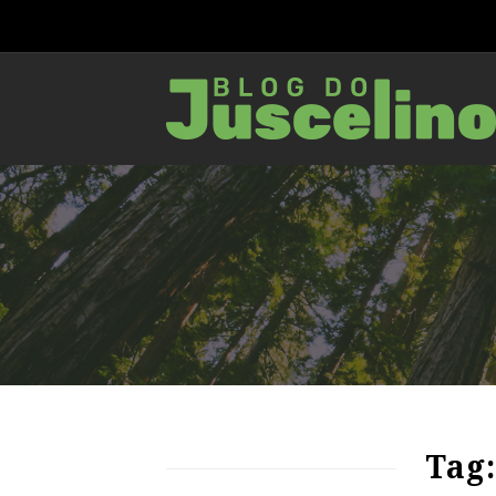
70
1375
0
Tag