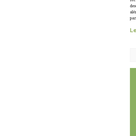
for
des
alé
par
Le