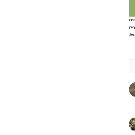
Ela
pro
des