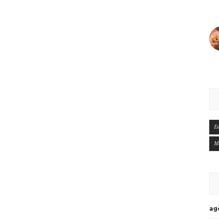
E
M
ag