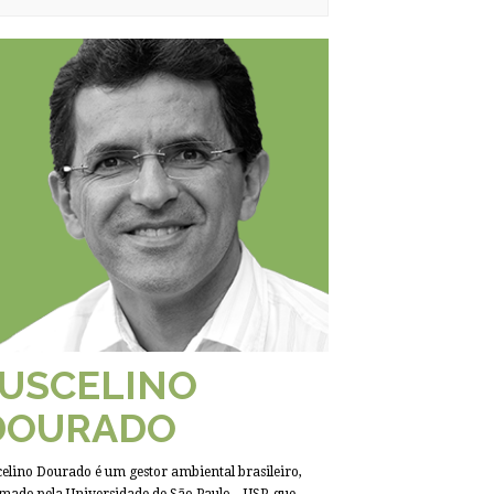
JUSCELINO
DOURADO
celino Dourado é um gestor ambiental brasileiro,