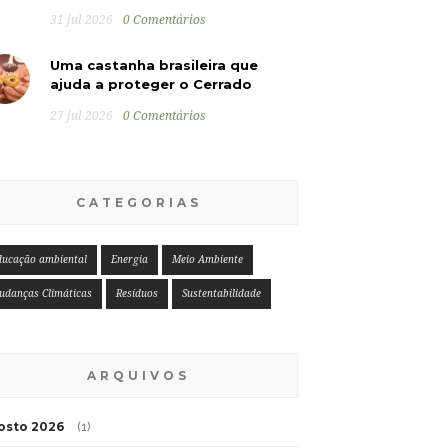
31 jul 2026
0 Comentários
Uma castanha brasileira que
ajuda a proteger o Cerrado
27 jul 2026
0 Comentários
CATEGORIAS
ducação ambiental
Energia
Meio Ambiente
udanças Climáticas
Resíduos
Sustentabilidade
ARQUIVOS
osto 2026
(1)