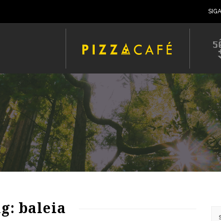
SIG
g: baleia