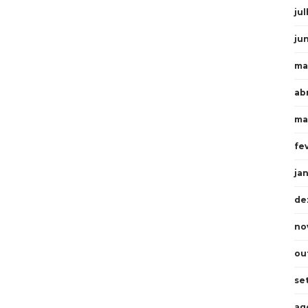
ju
ju
ma
ab
ma
fe
ja
de
no
ou
se
ag