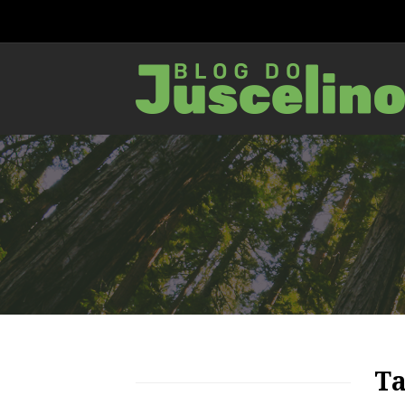
78
1193
0
Ta