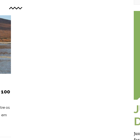
 100
tre os
u em
Jus