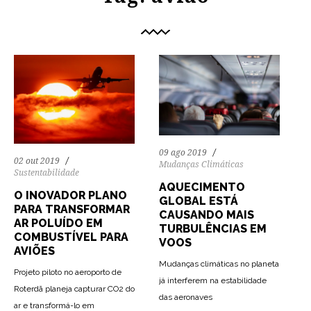
09 ago 2019
02 out 2019
Mudanças Climáticas
Sustentabilidade
AQUECIMENTO
O INOVADOR PLANO
GLOBAL ESTÁ
PARA TRANSFORMAR
CAUSANDO MAIS
AR POLUÍDO EM
TURBULÊNCIAS EM
COMBUSTÍVEL PARA
VOOS
AVIÕES
Mudanças climáticas no planeta
Projeto piloto no aeroporto de
já interferem na estabilidade
Roterdã planeja capturar CO2 do
das aeronaves
ar e transformá-lo em