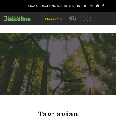
SIGA O JUSCELINO NAS REDES
65
1373
0
64
1194
0
Tag: aviao