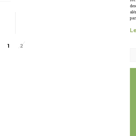
for
des
alé
par
Le
1
2