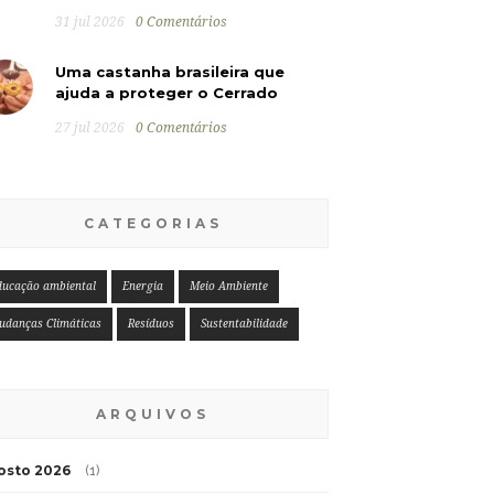
31 jul 2026
0 Comentários
Uma castanha brasileira que
ajuda a proteger o Cerrado
27 jul 2026
0 Comentários
CATEGORIAS
ducação ambiental
Energia
Meio Ambiente
udanças Climáticas
Resíduos
Sustentabilidade
ARQUIVOS
osto 2026
(1)