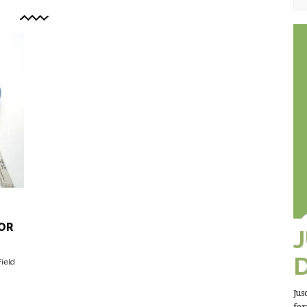
OR
ield
Jus