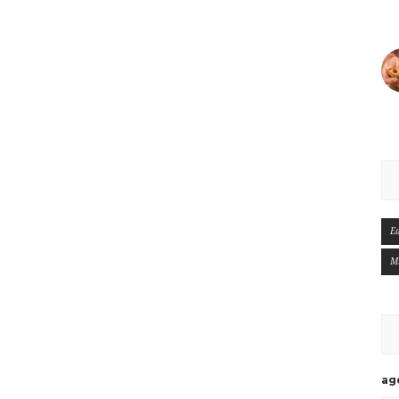
E
M
ag