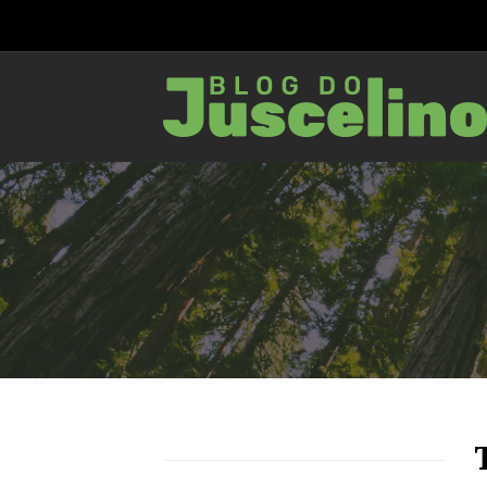
76
1321
0