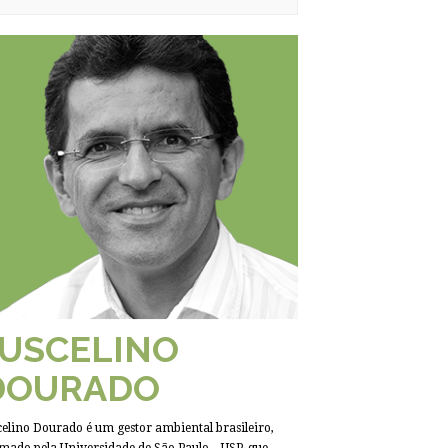
JUSCELINO
DOURADO
celino Dourado é um gestor ambiental brasileiro,