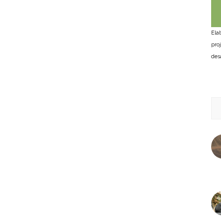
Ela
pro
des