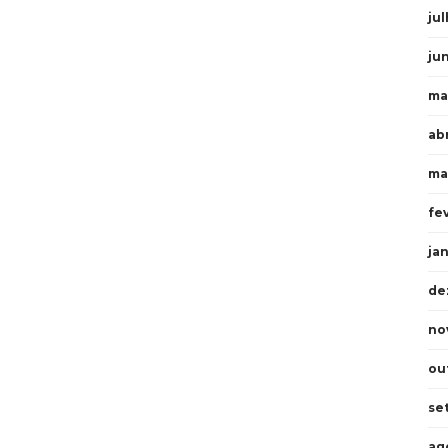
ju
ju
ma
ab
ma
fe
ja
de
no
ou
se
ag