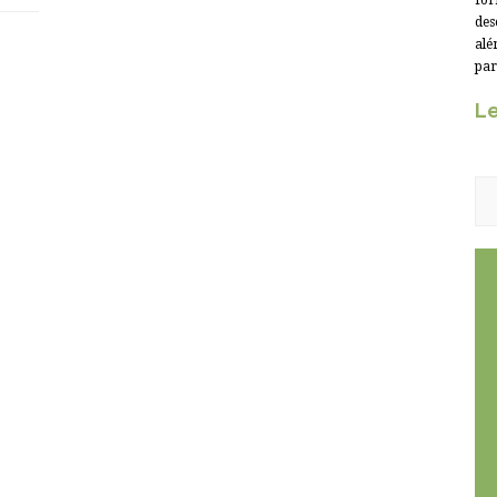
for
des
alé
par
Le