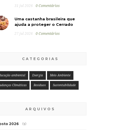
31 jul 2026
0 Comentários
Uma castanha brasileira que
ajuda a proteger o Cerrado
27 jul 2026
0 Comentários
CATEGORIAS
ducação ambiental
Energia
Meio Ambiente
udanças Climáticas
Resíduos
Sustentabilidade
ARQUIVOS
osto 2026
(1)