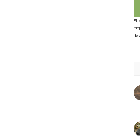
Ela
pro
des