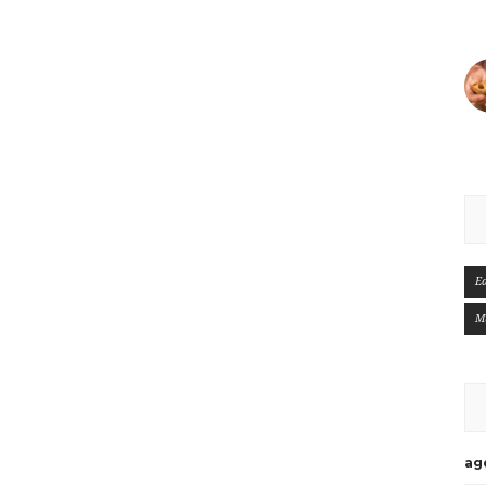
E
M
ag