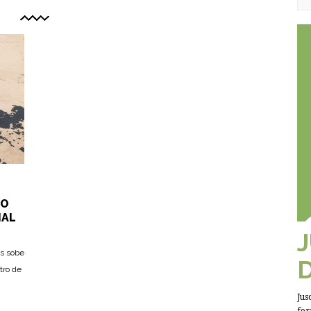
TO
IAL
as sobe
tro de
Jus