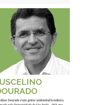
JUSCELINO
DOURADO
celino Dourado é um gestor ambiental brasileiro,