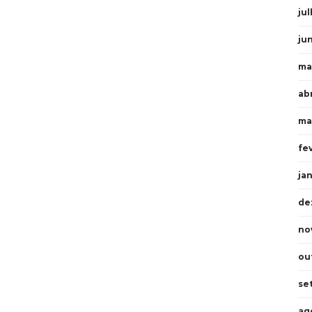
ju
ju
ma
ab
ma
fe
ja
de
no
ou
se
ag