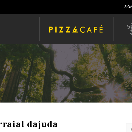
SIG
rraial dajuda