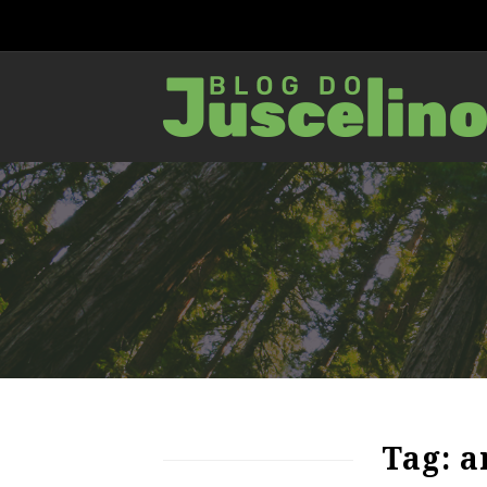
74
1287
0
Tag: a