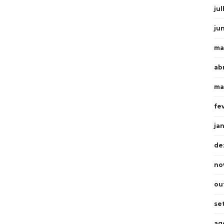
ju
ju
ma
ab
ma
fe
ja
de
no
ou
se
ag