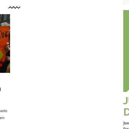
M
mento
nam
Jus