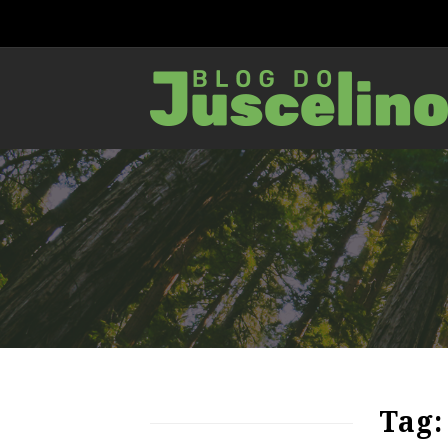
66
1381
0
Tag: