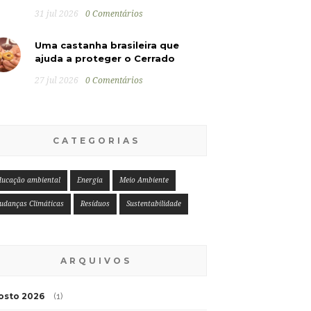
31 jul 2026
0 Comentários
Uma castanha brasileira que
ajuda a proteger o Cerrado
27 jul 2026
0 Comentários
CATEGORIAS
ducação ambiental
Energia
Meio Ambiente
udanças Climáticas
Resíduos
Sustentabilidade
ARQUIVOS
osto 2026
(1)