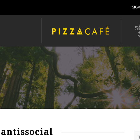
SIG
 antissocial