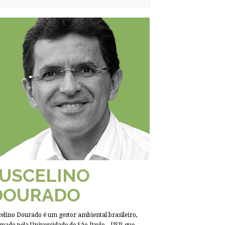
JUSCELINO
DOURADO
celino Dourado é um gestor ambiental brasileiro,