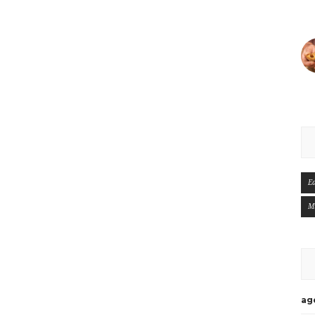
E
M
ag