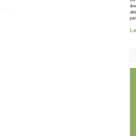
for
des
alé
par
Le