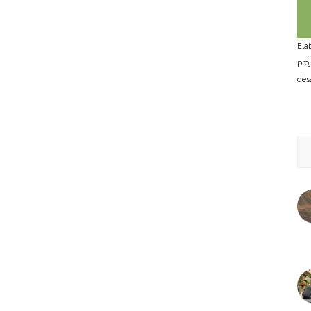
Ela
pro
des