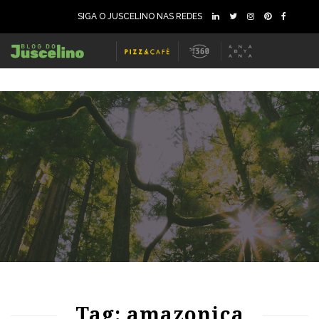
SIGA O JUSCELINO NAS REDES
69
1225
0
Tag: amazonica