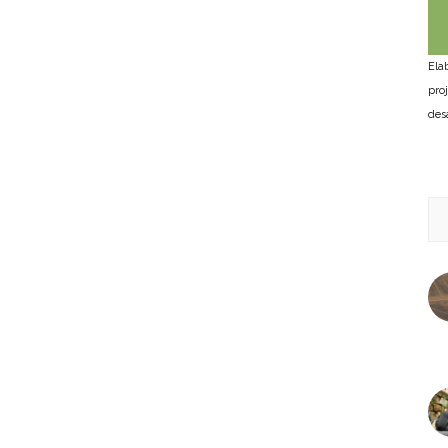
Ela
pro
des