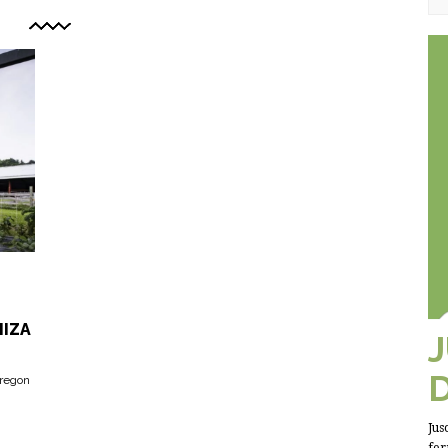
MIZA
Oregon
Jus