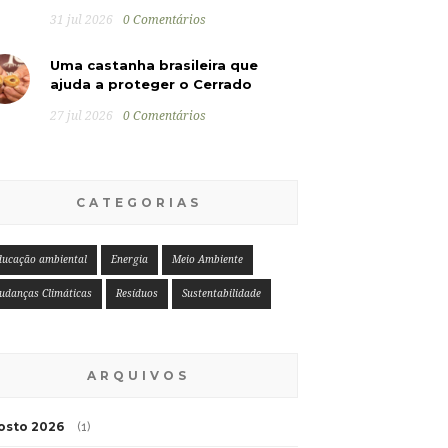
31 jul 2026
0 Comentários
Uma castanha brasileira que
ajuda a proteger o Cerrado
27 jul 2026
0 Comentários
CATEGORIAS
ducação ambiental
Energia
Meio Ambiente
udanças Climáticas
Resíduos
Sustentabilidade
ARQUIVOS
osto 2026
(1)