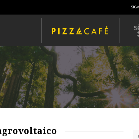
SIG
agrovoltaico