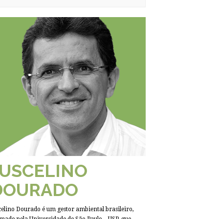
JUSCELINO
DOURADO
celino Dourado é um gestor ambiental brasileiro,