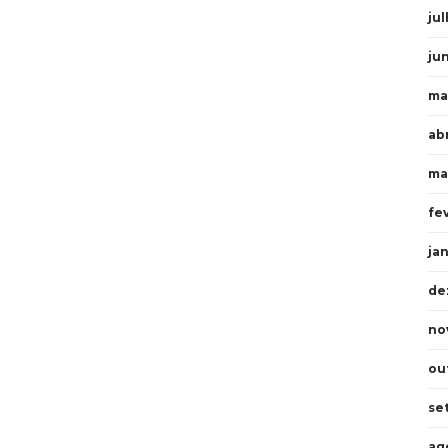
ju
ju
ma
ab
ma
fe
ja
de
no
ou
se
ag