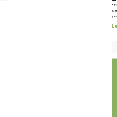
for
des
alé
par
Le