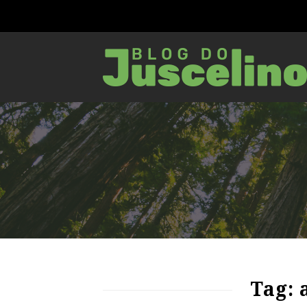
76
1236
0
Tag: 