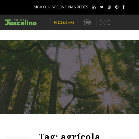
SIGA O JUSCELINO NAS REDES
72
1339
0
Tag: agrícola