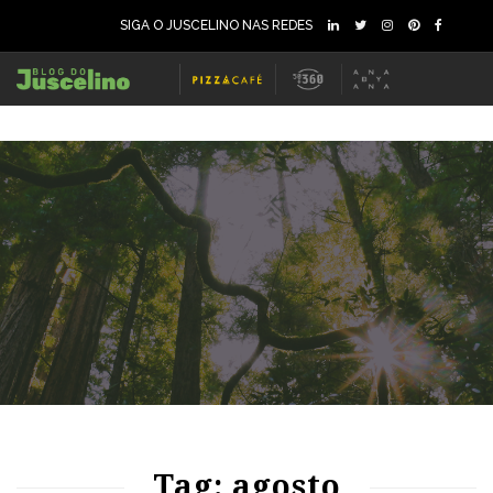
SIGA O JUSCELINO NAS REDES
69
1290
0
69
1191
0
Tag: agosto