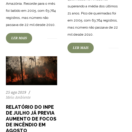
Amazônia. Recorde para o mês
superando a média dos últimos
foi batido em 2005, com 63.764
21 anos. Pico de queimadas foi
registros, mas número não
em 2005, com 63.764 registros,
70
1132
0
passava de 22 mil desde 2010.
mas número não passava de 22
mil desde 2010.
LER MAIS
LER MAIS
25 ago 2019
Meio Ambiente
RELATÓRIO DO INPE
DE JULHO JÁ PREVIA
AUMENTO DE FOCOS
DE INCÊNDIO EM
AGOSTO