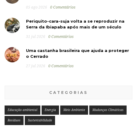
05 ago 2026
0 Comentários
Periquito-cara-suja volta a se reproduzir na
Serra da Ibiapaba após mais de um século
31 jul 2026
0 Comentários
Uma castanha brasileira que ajuda a proteger
o Cerrado
27 jul 2026
0 Comentários
CATEGORIAS
Educação ambiental
Energia
Meio Ambiente
Mudanças Climáticas
Resíduos
Sustentabilidade