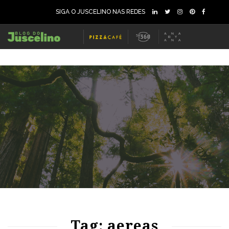
SIGA O JUSCELINO NAS REDES
60
1142
0
Tag: aereas