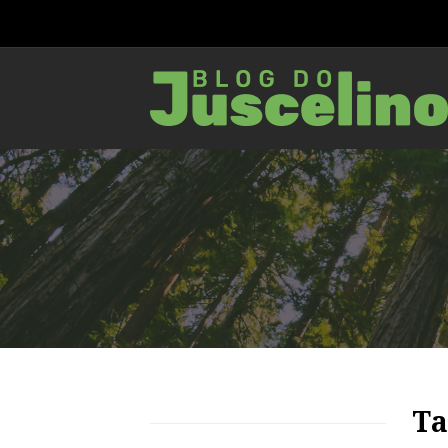
81
1539
0
Ta