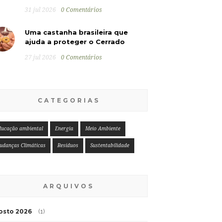
31 jul 2026
0 Comentários
Uma castanha brasileira que
ajuda a proteger o Cerrado
27 jul 2026
0 Comentários
CATEGORIAS
ducação ambiental
Energia
Meio Ambiente
udanças Climáticas
Resíduos
Sustentabilidade
ARQUIVOS
osto 2026
(1)