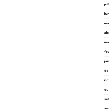
ju
ju
ma
ab
ma
fe
ja
de
no
ou
se
ag