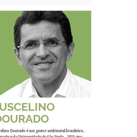
JUSCELINO
DOURADO
celino Dourado é um gestor ambiental brasileiro,