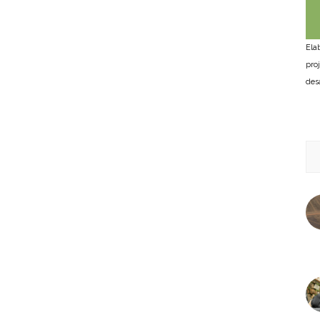
Ela
pro
des