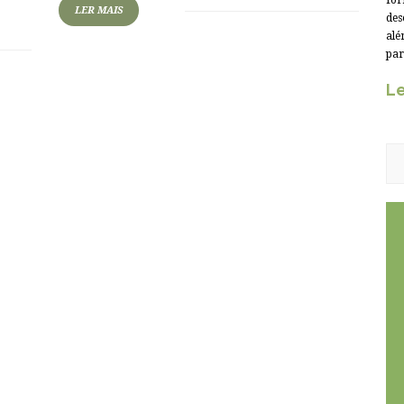
for
LER MAIS
des
alé
par
Le