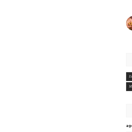
E
M
ag