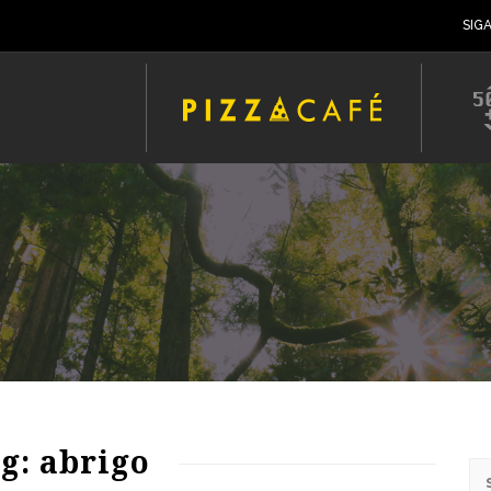
SIG
59
1457
0
g: abrigo