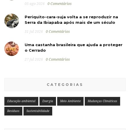
05 ago 2026
0 Comentários
Periquito-cara-suja volta a se reproduzir na
Serra da Ibiapaba após mais de um século
31 jul 2026
0 Comentários
Uma castanha brasileira que ajuda a proteger
o Cerrado
27 jul 2026
0 Comentários
CATEGORIAS
Educação ambiental
Energia
Meio Ambiente
Mudanças Climáticas
Resíduos
Sustentabilidade