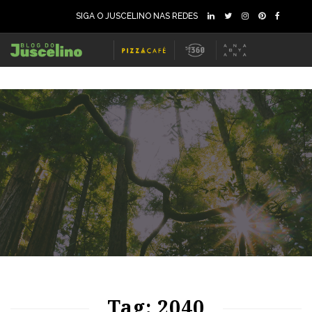
SIGA O JUSCELINO NAS REDES
65
1285
0
Tag: 2040