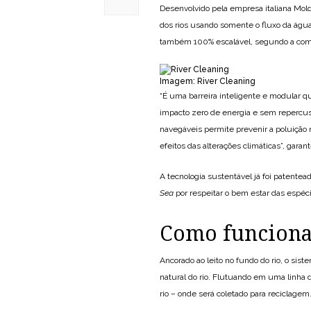
Desenvolvido pela empresa italiana Mold,
dos rios usando somente o fluxo da água
também 100% escalável, segundo a com
Imagem: River Cleaning
“É uma barreira inteligente e modular q
impacto zero de energia e sem repercuss
navegáveis ​​permite prevenir a poluição
efeitos das alterações climáticas”, garan
A tecnologia sustentável já foi patentea
Sea
por respeitar o bem estar das espéc
Como funcion
Ancorado ao leito no fundo do rio, o si
natural do rio. Flutuando em uma linha 
rio – onde será coletado para reciclagem