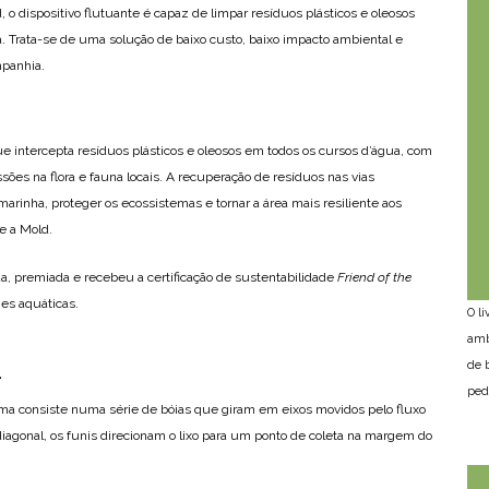
 o dispositivo flutuante é capaz de limpar resíduos plásticos e oleosos
. Trata-se de uma solução de baixo custo, baixo impacto ambiental e
panhia.
ue intercepta resíduos plásticos e oleosos em todos os cursos d’água, com
ões na flora e fauna locais. A recuperação de resíduos nas vias
 marinha, proteger os ecossistemas e tornar a área mais resiliente aos
te a Mold.
da, premiada e recebeu a certificação de sustentabilidade
Friend of the
ies aquáticas.
O l
amb
a
de 
ped
stema consiste numa série de bóias que giram em eixos movidos pelo fluxo
diagonal, os funis direcionam o lixo para um ponto de coleta na margem do
.