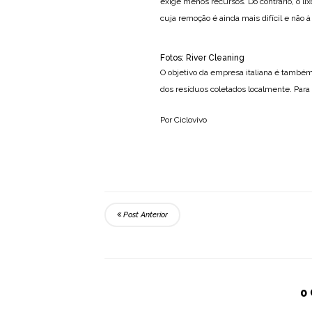
exige menos recursos. Do contrário, o l
cuja remoção é ainda mais difícil e não 
Fotos: River Cleaning
O objetivo da empresa italiana é também
dos resíduos coletados localmente. Para
Por Ciclovivo
Post Anterior
0