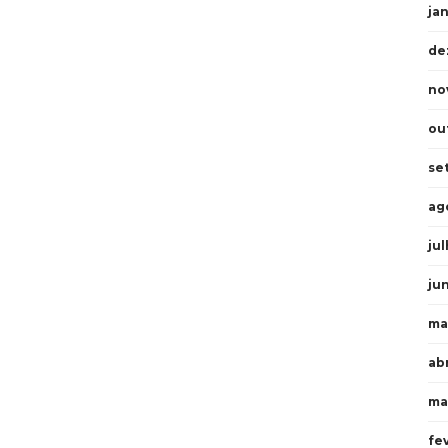
ja
de
no
ou
se
ag
ju
ju
ma
abr
ma
fe