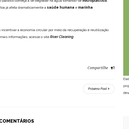
ixo plástico começa a se degradar na água tornando-se
microplástico
,
à toa já afeta dramaticamente a
saúde humana
e
marinha
.
 incentivar a economia circular por meio da recuperação e reutilização
 mais informações, acesse o site
River Cleaning
.
Compartilhe
Ela
pro
Próximo Post
des
 COMENTÁRIOS