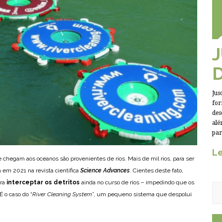
Jus
for
des
alé
par
Le
 chegam aos oceanos são provenientes de rios. Mais de mil rios, para ser
em 2021 na revista científica
Science Advances
. Cientes deste fato,
ara
interceptar os detritos
ainda no curso de rios – impedindo que os
 o caso do “
River Cleaning System
”, um pequeno sistema que despolui