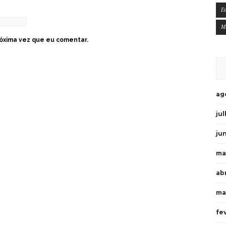
E
M
óxima vez que eu comentar.
ag
ju
ju
ma
ab
ma
fe