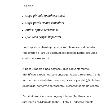
São elas:
Onça-pintada (
Panthera onca
)
Onça-parda (
Puma concolor
)
Anta (
Tapirus terrestris
)
Queixada (
Tayassu pecari
)
Das espécies-alvo do projeto, somente a queixada não foi
registrada no Parque Estadual do Morro do Diabo, segundo
contou Andréa ao
g1
.
A pesquisadora ainda destacou que o levantamento
identificou e registrou sete onças-pintadas diferentes. A anta
também é bastante frequente e pode ocupar até 93% da área
do parque, conforme acrescentou a coordenadora do projeto.
Estudo identificou sete onças-pintadas (Panthera onca)
diferentes no Morro do Diabo — Foto: Fundação Florestal