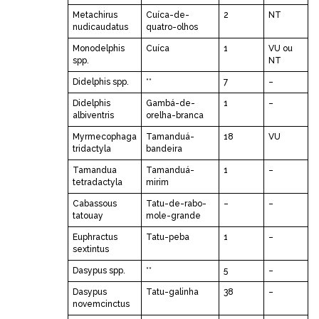
Metachirus
Cuíca-de-
2
NT
nudicaudatus
quatro-olhos
Monodelphis
Cuíca
1
VU ou
spp.
NT
Didelphis spp.
**
7
–
Didelphis
Gambá-de-
1
–
albiventris
orelha-branca
Myrmecophaga
Tamanduá-
18
VU
tridactyla
bandeira
Tamandua
Tamanduá-
1
–
tetradactyla
mirim
Cabassous
Tatu-de-rabo-
–
–
tatouay
mole-grande
Euphractus
Tatu-peba
1
–
sextintus
Dasypus spp.
**
5
–
Dasypus
Tatu-galinha
38
–
novemcinctus