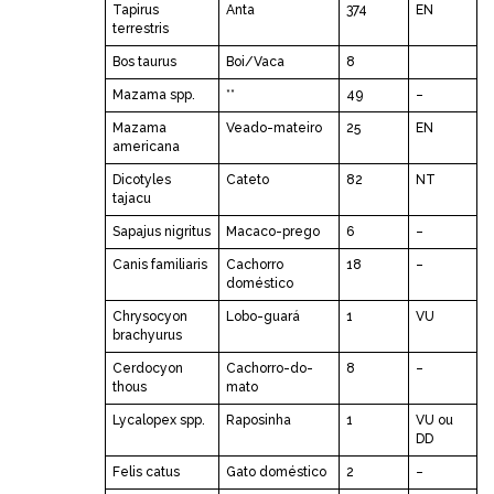
Tapirus
Anta
374
EN
terrestris
Bos taurus
Boi/Vaca
8
Mazama spp.
**
49
–
Mazama
Veado-mateiro
25
EN
americana
Dicotyles
Cateto
82
NT
tajacu
Sapajus nigritus
Macaco-prego
6
–
Canis familiaris
Cachorro
18
–
doméstico
Chrysocyon
Lobo-guará
1
VU
brachyurus
Cerdocyon
Cachorro-do-
8
–
thous
mato
Lycalopex spp.
Raposinha
1
VU ou
DD
Felis catus
Gato doméstico
2
–