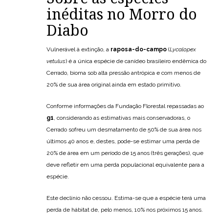
inéditas no Morro do
Diabo
Vulnerável à extinção, a
raposa-do-campo
(
Lycalopex
vetulus
) é a única espécie de canídeo brasileiro endêmica do
Cerrado, bioma sob alta pressão antrópica e com menos de
20% de sua área original ainda em estado primitivo.
Conforme informações da Fundação Florestal repassadas ao
g1
, considerando as estimativas mais conservadoras, o
Cerrado sofreu um desmatamento de 50% de sua área nos
últimos 40 anos e, destes, pode-se estimar uma perda de
20% de área em um período de 15 anos (três gerações), que
deve refletir em uma perda populacional equivalente para a
espécie.
Este declínio não cessou. Estima-se que a espécie terá uma
perda de hábitat de, pelo menos, 10% nos próximos 15 anos.