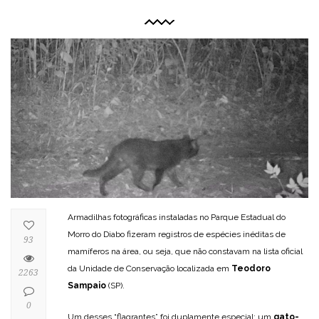
Armadilhas fotográficas instaladas no Parque Estadual do
Morro do Diabo fizeram registros de espécies inéditas de
93
mamíferos na área, ou seja, que não constavam na lista oficial
da Unidade de Conservação localizada em
Teodoro
2263
Sampaio
(SP).
0
Um desses “flagrantes” foi duplamente especial: um
gato-