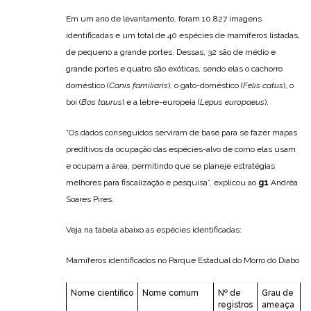
Em um ano de levantamento, foram 10.827 imagens
identificadas e um total de 40 espécies de mamíferos listadas,
de pequeno a grande portes. Dessas, 32 são de médio e
grande portes e quatro são exóticas, sendo elas o cachorro
doméstico (
Canis familiaris
), o gato-doméstico (
Felis catus
), o
boi (
Bos taurus
) e a lebre-europeia (
Lepus europaeus
).
“Os dados conseguidos serviram de base para se fazer mapas
preditivos da ocupação das espécies-alvo de como elas usam
e ocupam a área, permitindo que se planeje estratégias
melhores para fiscalização e pesquisa”, explicou ao
g1
Andréa
Soares Pires.
Veja na tabela abaixo as espécies identificadas:
Mamíferos identificados no Parque Estadual do Morro do Diabo
Nome científico
Nome comum
Nº de
Grau de
registros
ameaça