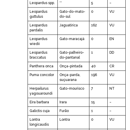
Leopardus spp.
**
5
–
Leopardus
Gato-do-mato-
0
VU
guttulus
do-sul
Leopardus
Jaguatirica
162
VU
pardalis
Leopardus
Gato-maracajá
0
EN
wiedii
Leopardus
Gato-palheiro-
1
DD
braccatus
do-pantanal
Panthera onca
Onça-pintada
40
CR
Puma concolor
Onça-parda,
196
VU
suçuarana
Herpailurus
Gato-mourisco
7
NT
yagouaroundi
Eira barbara
Irara
15
–
Galictis cuja
Furão
1
–
Lontra
Lontra
0
VU
longicaudis