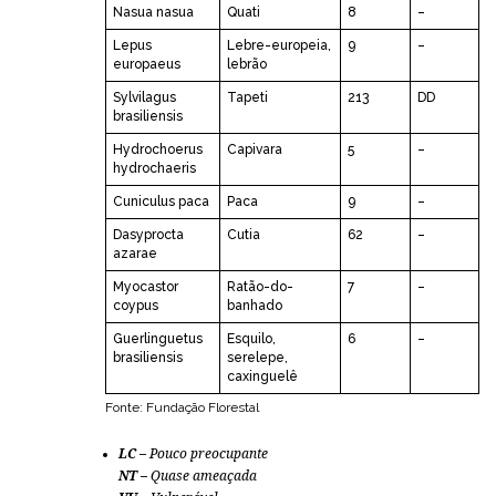
Nasua nasua
Quati
8
–
Lepus
Lebre-europeia,
9
–
europaeus
lebrão
Sylvilagus
Tapeti
213
DD
brasiliensis
Hydrochoerus
Capivara
5
–
hydrochaeris
Cuniculus paca
Paca
9
–
Dasyprocta
Cutia
62
–
azarae
Myocastor
Ratão-do-
7
–
coypus
banhado
Guerlinguetus
Esquilo,
6
–
brasiliensis
serelepe,
caxinguelê
Fonte: Fundação Florestal
LC –
Pouco preocupante
NT –
Quase ameaçada