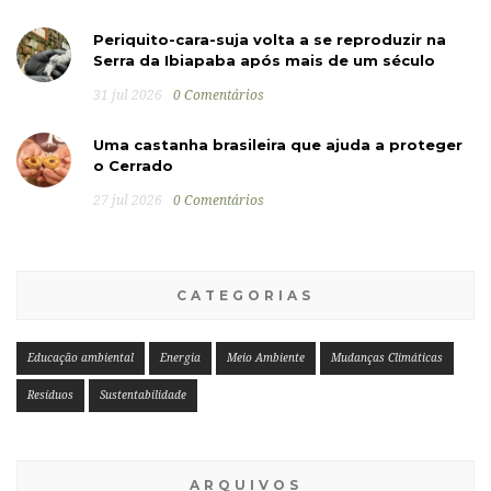
Periquito-cara-suja volta a se reproduzir na
Serra da Ibiapaba após mais de um século
31 jul 2026
0 Comentários
Uma castanha brasileira que ajuda a proteger
o Cerrado
27 jul 2026
0 Comentários
CATEGORIAS
Educação ambiental
Energia
Meio Ambiente
Mudanças Climáticas
Resíduos
Sustentabilidade
ARQUIVOS