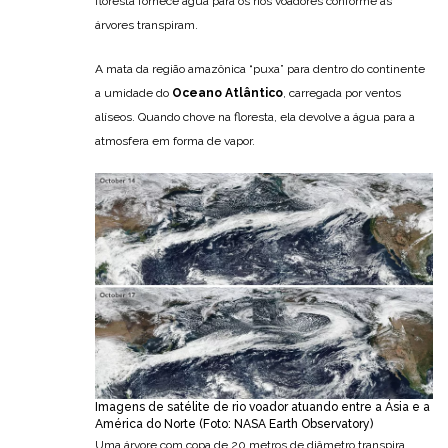
floresta fornece água para os rios voadores conforme as
árvores transpiram.
A mata da região amazônica “puxa” para dentro do continente
a umidade do
Oceano Atlântico
, carregada por ventos
alíseos. Quando chove na floresta, ela devolve a água para a
atmosfera em forma de vapor.
Imagens de satélite de rio voador atuando entre a Ásia e a
América do Norte (Foto: NASA Earth Observatory)
Uma árvore com copa de 20 metros de diâmetro transpira