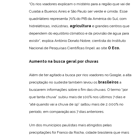
“Os rios voadores explicam o mistério para a região que vai de
Cuiabá a Buenos Aires e São Paulo ser verde e úmida. Esse
quadrilátero representa 70% do PIB da América do Sul, com
hidrelétricas, indústrias,
agricultura
e grandes centros que
dependem do equilíbrio climático e da provisão de água para
existir”, explica Antônio Donato Nobre, cientista do Instituto
Nacional de Pesquisas Científicas (Inpe), ao site
O Eco.
Aumento na busca geral por chuvas
Além de ter agitado a busca por rios voadores no Google, a alta
preciptação no sudeste também levou os
brasileiros
a
buscarem informações sobre o fim das chuvas. O termo “por
que tanta chuva” subiu mais de 100% nos últimos 7 dias e
“até quando vai a chuva de sp” saltou mais de 2.000% no
período, em comparação aos 7 dias anteriores.
Um dos municípios paulistas mais atingidos pelas
precipitações foi Franco da Rocha, cidade brasileira que mais