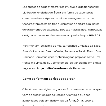
São cursos de água atmosféricos invisíveis, que transportam
bilhões de toneladas de
água
em forma de vapor pelas
correntes aéreas. Apesar de não os enxergarmos, os rios
voadores têm cerca de três quilômetros de altura e milhares
de quilômetros de extensão. Eles são massas de ar carregadas
de água vaporosa, muitas vezes acompanhadas por
nuvens.
Movimentam-se acima de nós, carregando umidade da Bacia
Amazônica para o Centro-Oeste, Sudeste e Sul do Brasil. Essa
umidade, “em condições meteorológicas propícias como uma
frente fria vinda do sul, por exemplo, se transforma em chuva”
segundo o P
rojeto Rio Voadores
, da Petrobras.
Como se formam os rios voadores?
O fenômeno se origina de grandes fluxos aéreos de vapor que
vêm de áreas tropicais do Oceano Atlântico e que são
alimentados pela umidade vinda da
Amazônia
. Logo, a