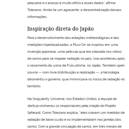
pequena e o acesso é muito difícil a esses dados”, afirma
Tolezano. Ainda há um agravante: a descentralização dessas
informações.
Inspiração direta do Japão
Para o desenvolvimento das estações meteorológicas e das
medições hiperlocalizadas, a Pluvi.On se inspirou em uma
invenção japonesa, uma película que era colocada nos vidros
de carros para se mapear radiação no país. Isso aconteceu após
o vazamento da usina de Fukushima, no Japão. Também
open
source
— com livre distribuição e replicação —, a tecnologia
desmentiu o governo, que minimizava os riscos de radiação no
território.
Na Singularity Universe, nos Estados Unidos, a equipe da
startup conheceu os responsáveis pela criação do Projeto
Safecast. Como Tolezano explica, “eles criaram um medidor de
radiação de baixo custo e os implementaram nas janelas dos
carros. Com a grande circulação de carros, em três meses de