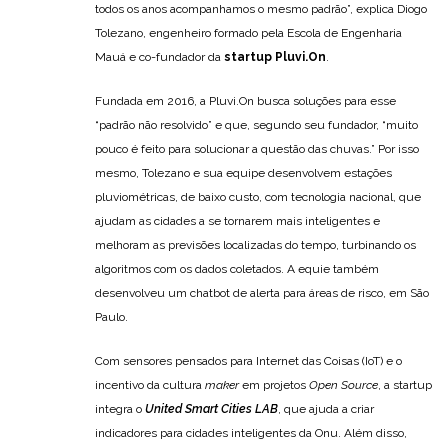
todos os anos acompanhamos o mesmo padrão”, explica Diogo
Tolezano, engenheiro formado pela Escola de Engenharia
Mauá e co-fundador da
startup Pluvi.On
.
Fundada em 2016, a Pluvi.On busca soluções para esse
“padrão não resolvido” e que, segundo seu fundador, “muito
pouco é feito para solucionar a questão das chuvas.” Por isso
mesmo, Tolezano e sua equipe desenvolvem estações
pluviométricas, de baixo custo, com tecnologia nacional, que
ajudam as cidades a se tornarem mais inteligentes e
melhoram as previsões localizadas do tempo, turbinando os
algoritmos com os dados coletados. A equie também
desenvolveu um chatbot de alerta para áreas de risco, em São
Paulo.
Com sensores pensados para Internet das Coisas (IoT) e o
incentivo da cultura
maker
em projetos
Open Source
, a startup
integra o
United Smart Cities LAB
, que ajuda a criar
indicadores para cidades inteligentes da Onu. Além disso,