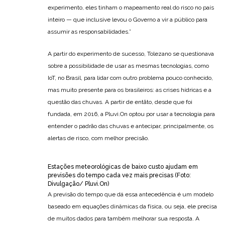
experimento, eles tinham o mapeamento real do risco no país
inteiro — que inclusive levou o Governo a vir a público para
assumir as responsabilidades.”
A partir do experimento de sucesso, Tolezano se questionava
sobre a possibilidade de usar as mesmas tecnologias, como
IoT, no Brasil, para lidar com outro problema pouco conhecido,
mas muito presente para os brasileiros: as crises hídricas e a
questão das chuvas. A partir de entãto, desde que foi
fundada, em 2016, a Pluvi.On optou por usar a tecnologia para
entender o padrão das chuvas e antecipar, principalmente, os
alertas de risco, com melhor precisão.
Estações meteorológicas de baixo custo ajudam em
previsões do tempo cada vez mais precisas (Foto:
Divulgação/ Pluvi.On)
A previsão do tempo que dá essa antecedência é um modelo
baseado em equações dinâmicas da física, ou seja, ele precisa
de muitos dados para também melhorar sua resposta. A