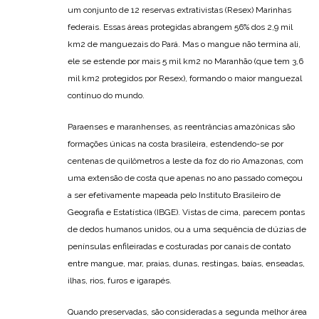
um conjunto de 12 reservas extrativistas (Resex) Marinhas
federais. Essas áreas protegidas abrangem 56% dos 2,9 mil
km2 de manguezais do Pará. Mas o mangue não termina ali,
ele se estende por mais 5 mil km2 no Maranhão (que tem 3,6
mil km2 protegidos por Resex), formando o maior manguezal
contínuo do mundo.
Paraenses e maranhenses, as reentrâncias amazônicas são
formações únicas na costa brasileira, estendendo-se por
centenas de quilômetros a leste da foz do rio Amazonas, com
uma extensão de costa que apenas no ano passado começou
a ser efetivamente mapeada pelo Instituto Brasileiro de
Geografia e Estatística (IBGE). Vistas de cima, parecem pontas
de dedos humanos unidos, ou a uma sequência de dúzias de
penínsulas enfileiradas e costuradas por canais de contato
entre mangue, mar, praias, dunas, restingas, baías, enseadas,
ilhas, rios, furos e igarapés.
Quando preservadas, são consideradas a segunda melhor área