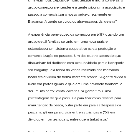
uma vida nova. Depois de muito debate e muita conversa, o
grupo começou a entender e a gente criou uma associação e
passou a comercializar o nosso peixe diretamente em
Bragança. A gente se livrou do atravessador, da ‘geleira’.”
A experiência bem-sucedida começou em 1987, quando um
grupo de 16 famílias se uniu em uma nova praia e
estabeleceu um sistema cooperativo para a produção e
comercialização do pescado. Um dos quatro barcos de que
dispunham foi dedicado com exclusividade para o transporte
até Bragança, e a renda da venda realizada nos mercados
locais era dividida de forma bastante própria. “A gente divida o
lucro em partes iguais, o que era uma novidade também, e
deu muito certo”, conta Zacarias. “A gente tirou uma
porcentagem do que produzia para ficar como reserva para
manutenção da pesca, outra parte era para as despesas da
pescaria, 5% era para dividir entre as crianças e 70% era
dividido em partes iguais, entre quem trabalhava.”