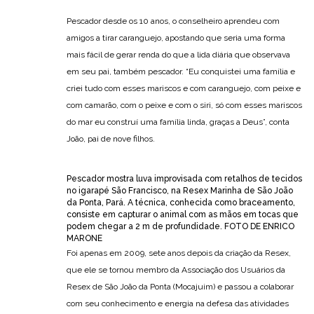
Pescador desde os 10 anos, o conselheiro aprendeu com
amigos a tirar caranguejo, apostando que seria uma forma
mais fácil de gerar renda do que a lida diária que observava
em seu pai, também pescador. “Eu conquistei uma família e
criei tudo com esses mariscos e com caranguejo, com peixe e
com camarão, com o peixe e com o siri, só com esses mariscos
do mar eu construí uma família linda, graças a Deus”, conta
João, pai de nove filhos.
Pescador mostra luva improvisada com retalhos de tecidos
no igarapé São Francisco, na Resex Marinha de São João
da Ponta, Pará. A técnica, conhecida como braceamento,
consiste em capturar o animal com as mãos em tocas que
podem chegar a 2 m de profundidade. FOTO DE ENRICO
MARONE
Foi apenas em 2009, sete anos depois da criação da Resex,
que ele se tornou membro da Associação dos Usuários da
Resex de São João da Ponta (Mocajuim) e passou a colaborar
com seu conhecimento e energia na defesa das atividades