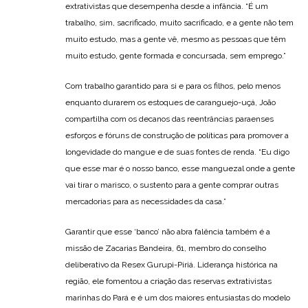
extrativistas que desempenha desde a infância. “É um
trabalho, sim, sacrificado, muito sacrificado, e a gente não tem
muito estudo, mas a gente vê, mesmo as pessoas que têm
muito estudo, gente formada e concursada, sem emprego.”
Com trabalho garantido para si e para os filhos, pelo menos
enquanto durarem os estoques de caranguejo-uçá, João
compartilha com os decanos das reentrâncias paraenses
esforços e fóruns de construção de políticas para promover a
longevidade do mangue e de suas fontes de renda. “Eu digo
que esse mar é o nosso banco, esse manguezal onde a gente
vai tirar o marisco, o sustento para a gente comprar outras
mercadorias para as necessidades da casa.”
Garantir que esse ‘banco’ não abra falência também é a
missão de Zacarias Bandeira, 61, membro do conselho
deliberativo da Resex Gurupi-Piriá. Liderança histórica na
região, ele fomentou a criação das reservas extrativistas
marinhas do Pará e é um dos maiores entusiastas do modelo