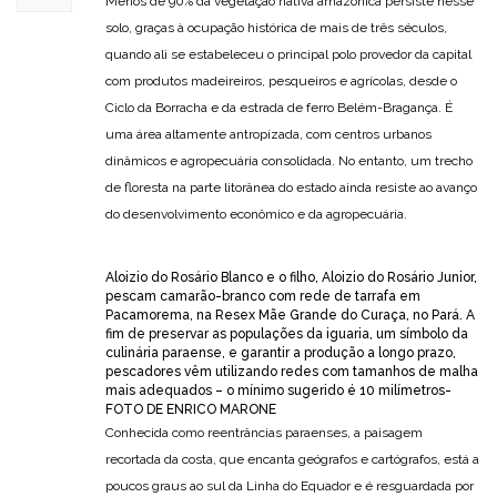
Menos de 90% da vegetação nativa amazônica persiste nesse
solo, graças à ocupação histórica de mais de três séculos,
quando ali se estabeleceu o principal polo provedor da capital
com produtos madeireiros, pesqueiros e agrícolas, desde o
Ciclo da Borracha e da estrada de ferro Belém-Bragança. É
uma área altamente antropizada, com centros urbanos
dinâmicos e agropecuária consolidada. No entanto, um trecho
de floresta na parte litorânea do estado ainda resiste ao avanço
do desenvolvimento econômico e da agropecuária.
Aloizio do Rosário Blanco e o filho, Aloizio do Rosário Junior,
pescam camarão-branco com rede de tarrafa em
Pacamorema, na Resex Mãe Grande do Curaça, no Pará. A
fim de preservar as populações da iguaria, um símbolo da
culinária paraense, e garantir a produção a longo prazo,
pescadores vêm utilizando redes com tamanhos de malha
mais adequados – o mínimo sugerido é 10 milímetros-
FOTO DE ENRICO MARONE
Conhecida como reentrâncias paraenses, a paisagem
recortada da costa, que encanta geógrafos e cartógrafos, está a
poucos graus ao sul da Linha do Equador e é resguardada por