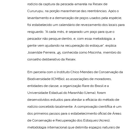
rodízio da captura da pescada-amarela na Resex de
Cururupu, na porção maranhense das reentrâncias. Após o
levantamento e a demarcação de poços usados pela espécie,
foi estabelecido um calendário de revezamento dos locais para
resguardo. “A cada mês, é separado um poço para que o
pescador não pesque dentro, e, com essa metodologia, a
gente vem ajudando na recuperação do estoque”, explica
Josenilde Ferreira, 45, conhecida como Mocinha, membro do
conselho deliberativo da Resex.
Em parceria com o Instituto Chico Mendes de Conservação da
Biodiversidade (ICMBio), as associações de moradores,
entidades de classe, a organização Rare do Brasil e a
Universidade Estadual do Maranhão (Uema), foram
desenvolvidos estudos para atestar a eficácia do método de
rodízio concebido localmente. A comprovação científica é um
dos primeiros passos para o estabelecimento oficial de Áreas
de Conservação e Recuperação dos Estoques (Acres),
metodologia internacional que delimita espaços naturais de