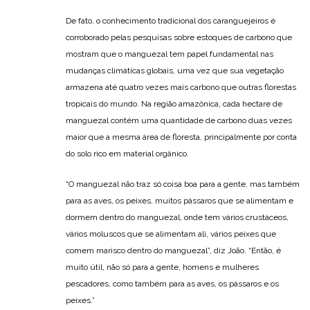
De fato, o conhecimento tradicional dos caranguejeiros é
corroborado pelas pesquisas sobre estoques de carbono que
mostram que o manguezal tem papel fundamental nas
mudanças climáticas globais, uma vez que sua vegetação
armazena até quatro vezes mais carbono que outras florestas
tropicais do mundo. Na região amazônica, cada hectare de
manguezal contém uma quantidade de carbono duas vezes
maior que a mesma área de floresta, principalmente por conta
do solo rico em material orgânico.
“O manguezal não traz só coisa boa para a gente, mas também
para as aves, os peixes, muitos pássaros que se alimentam e
dormem dentro do manguezal, onde tem vários crustáceos,
vários moluscos que se alimentam ali, vários peixes que
comem marisco dentro do manguezal”, diz João. “Então, é
muito útil, não só para a gente, homens e mulheres
pescadores, como também para as aves, os pássaros e os
peixes.”