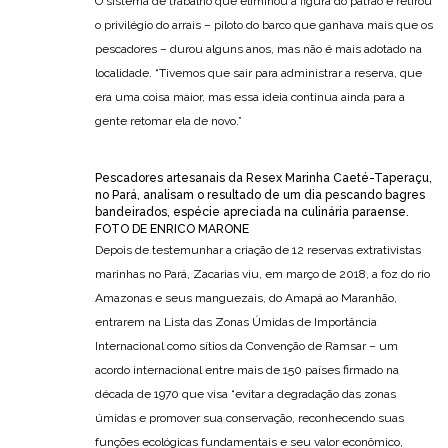
O sistema de trabalho que eliminou a figura do patrão e retirou
o privilégio do arrais – piloto do barco que ganhava mais que os
pescadores – durou alguns anos, mas não é mais adotado na
localidade. “Tivemos que sair para administrar a reserva, que
era uma coisa maior, mas essa ideia continua ainda para a
gente retomar ela de novo.”
Pescadores artesanais da Resex Marinha Caeté-Taperaçu,
no Pará, analisam o resultado de um dia pescando bagres
bandeirados, espécie apreciada na culinária paraense.
FOTO DE ENRICO MARONE
Depois de testemunhar a criação de 12 reservas extrativistas
marinhas no Pará, Zacarias viu, em março de 2018, a foz do rio
Amazonas e seus manguezais, do Amapá ao Maranhão,
entrarem na Lista das Zonas Úmidas de Importância
Internacional como sítios da Convenção de Ramsar – um
acordo internacional entre mais de 150 países firmado na
década de 1970 que visa “evitar a degradação das zonas
úmidas e promover sua conservação, reconhecendo suas
funções ecológicas fundamentais e seu valor econômico,