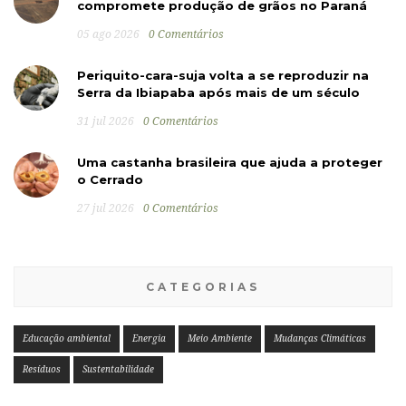
compromete produção de grãos no Paraná
05 ago 2026
0 Comentários
Periquito-cara-suja volta a se reproduzir na
Serra da Ibiapaba após mais de um século
31 jul 2026
0 Comentários
Uma castanha brasileira que ajuda a proteger
o Cerrado
27 jul 2026
0 Comentários
CATEGORIAS
Educação ambiental
Energia
Meio Ambiente
Mudanças Climáticas
Resíduos
Sustentabilidade