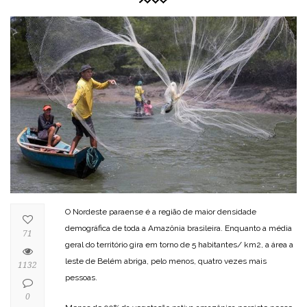
O Nordeste paraense é a região de maior densidade
demográfica de toda a Amazônia brasileira. Enquanto a média
71
geral do território gira em torno de 5 habitantes/ km2, a área a
leste de Belém abriga, pelo menos, quatro vezes mais
1132
pessoas.
0