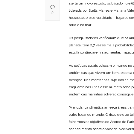
alerta um novo estudo, publicado hoje (9
liderada por Stella Manes e Mariana Val
0
hotspots de biodiversidade – lugares c
terra e no mar.
Os pesquisadores verificaram que os an
planeta, têm 2,7 vezes mais probabilida
estufa continuarem a aumentar, impacta
As políticas atuais colocam o mundo no
endêmicas que vivem em terra e cerca 
extinção. Nas montanhas, 84% dos anima
enquanto nas ilhas esse número sobe pa
endêmicas marinhas sofrerão consequênc
“A mudança climática ameaça áreas tr
outro lugar do mundo. O risco de que 
falharmos os objetivos do Acordo de Paris
conhecimento sobre o valor da biodivers