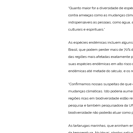
“Quanto maior for a diversidade de esp
contra ameaças como as mudanças climát
indispensáveis às pessoas, como água, a
culturais e espirituais.”
As espécies endêmicas incluem alguns 
Brasil, que podem perder mais de 70% d
das regiões mais afetadas exatamente po
suas espécies endêmicas em alto risco d
endêmicas até metade do século, e os r
“Confirmamos nossas suspeitas de que 
mudanças climáticas. Isto poderia aume
regiões ricas em biodiversidade estão r
pesquisa e também pesquisadora da UFR
biodiversidade não poderão atuar como p
As tartarugas marinhas, que aninham em
da temperatura. No Havaí, plantas nativa