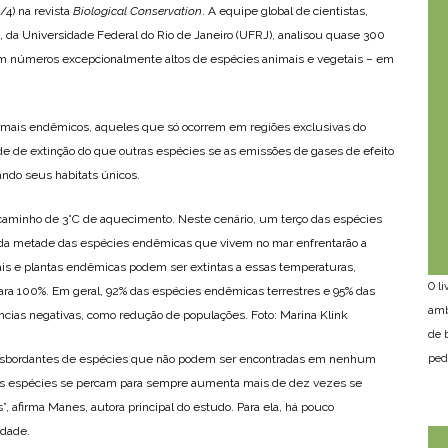
/4) na revista
Biological Conservation
. A equipe global de cientistas,
e, da Universidade Federal do Rio de Janeiro (UFRJ), analisou quase 300
om números excepcionalmente altos de espécies animais e vegetais – em
imais endêmicos, aqueles que só ocorrem em regiões exclusivas do
de de extinção do que outras espécies se as emissões de gases de efeito
ndo seus habitats únicos.
 caminho de 3°C de aquecimento. Neste cenário, um terço das espécies
da metade das espécies endêmicas que vivem no mar enfrentarão a
is e plantas endêmicas podem ser extintas a essas temperaturas,
O l
ra 100%. Em geral, 92% das espécies endêmicas terrestres e 95% das
amb
ias negativas, como redução de populações. Foto: Marina Klink
de 
ped
ansbordantes de espécies que não podem ser encontradas em nenhum
tais espécies se percam para sempre aumenta mais de dez vezes se
”, afirma Manes, autora principal do estudo. Para ela, há pouco
idade.