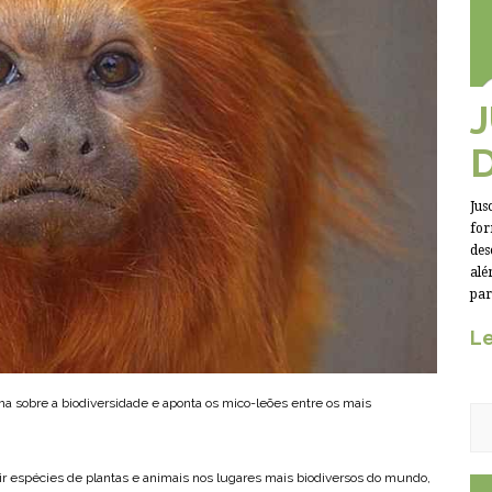
Jus
for
des
alé
par
Le
ima sobre a biodiversidade e aponta os mico-leões entre os mais
 espécies de plantas e animais nos lugares mais biodiversos do mundo,