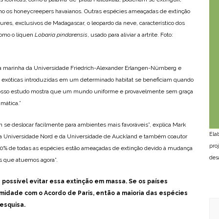
mo os honeycreepers havaianos. Outras espécies ameaçadas de extinção
es, exclusivos de Madagascar, o leopardo da neve, característico dos
como o líquen
Lobaria pindarensis
, usado para aliviar a artrite. Foto:
da marinha da Universidade Friedrich-Alexander Erlangen-Nürnberg e
s exóticas introduzidas em um determinado habitat se beneficiam quando
“Nosso estudo mostra que um mundo uniforme e provavelmente sem graça
mática.”
 se deslocar facilmente para ambientes mais favoráveis”, explica Mark
Ela
 da Universidade Nord e da Universidade de Auckland e também coautor
pro
20% de todas as espécies estão ameaçadas de extinção devido à mudança
des
s que atuemos agora”.
 possível evitar essa extinção em massa. Se os países
idade com o Acordo de Paris, então a maioria das espécies
esquisa.