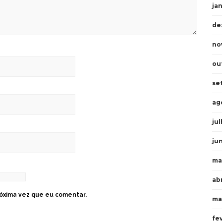
ja
de
no
ou
se
ag
ju
ju
ma
abr
óxima vez que eu comentar.
ma
fe