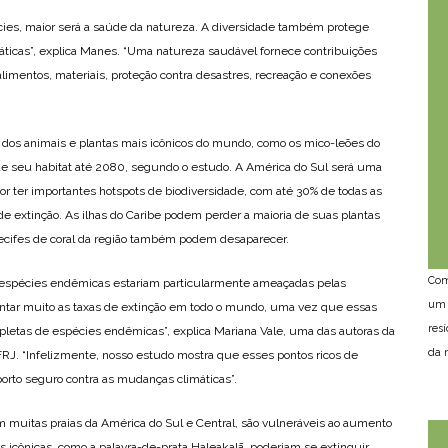
écies, maior será a saúde da natureza. A diversidade também protege
icas”, explica Manes. “Uma natureza saudável fornece contribuições
limentos, materiais, proteção contra desastres, recreação e conexões
dos animais e plantas mais icônicos do mundo, como os mico-leões do
e seu habitat até 2080, segundo o estudo. A América do Sul será uma
r ter importantes hotspots de biodiversidade, com até 30% de todas as
e extinção. As ilhas do Caribe podem perder a maioria de suas plantas
ecifes de coral da região também podem desaparecer.
Com
espécies endêmicas estariam particularmente ameaçadas pelas
um 
ntar muito as taxas de extinção em todo o mundo, uma vez que essas
res
epletas de espécies endêmicas”, explica Mariana Vale, uma das autoras da
da n
J. “Infelizmente, nosso estudo mostra que esses pontos ricos de
orto seguro contra as mudanças climáticas”.
 muitas praias da América do Sul e Central, são vulneráveis ao aumento
s icônicas, como a palavra-de-prata Haleakalā, poderiam se extinguir,