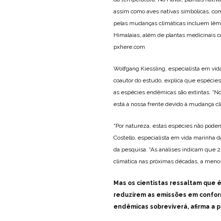
assim como aves nativas simbólicas, co
pelas mudanças climáticas incluem lêmur
Himalaias, além de plantas medicinais 
pxhere.com
Wolfgang Kiessling, especialista em vi
coautor do estudo, explica que espécie
as espécies endêmicas são extintas. 
está à nossa frente devido à mudança cli
“Por natureza, estas espécies não podem
Costello, especialista em vida marinha
da pesquisa. “As análises indicam que 
climática nas próximas décadas, a meno
Mas os cientistas ressaltam que é
reduzirem as emissões em conform
endêmicas sobreviverá, afirma a p