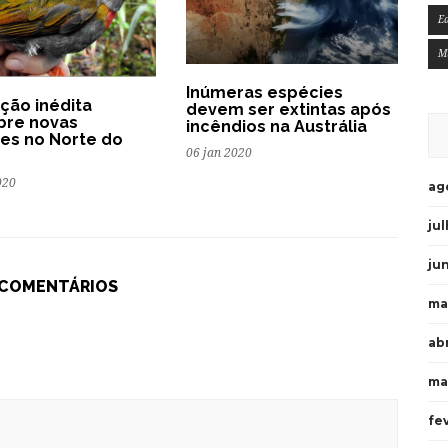
E
M
Inúmeras espécies
ção inédita
devem ser extintas após
bre novas
incêndios na Austrália
es no Norte do
06 jan 2020
020
ag
ju
ju
 COMENTÁRIOS
ma
ab
ma
fe