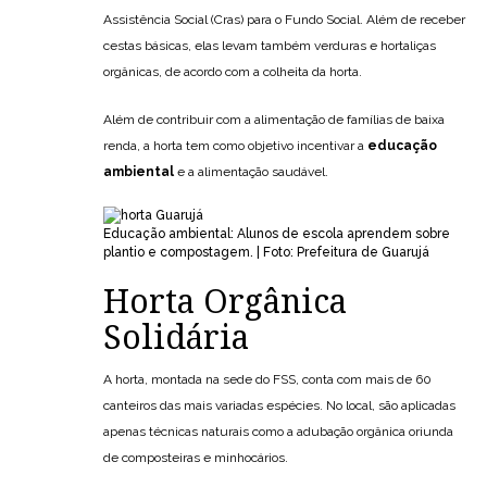
Assistência Social (Cras) para o Fundo Social. Além de receber
cestas básicas, elas levam também verduras e hortaliças
orgânicas, de acordo com a colheita da horta.
Além de contribuir com a alimentação de famílias de baixa
renda, a horta tem como objetivo incentivar a
educação
ambiental
e a alimentação saudável.
Educação ambiental: Alunos de escola aprendem sobre
plantio e compostagem. | Foto: Prefeitura de Guarujá
Horta Orgânica
Solidária
A horta, montada na sede do FSS, conta com mais de 60
canteiros das mais variadas espécies. No local, são aplicadas
apenas técnicas naturais como a adubação orgânica oriunda
de composteiras e minhocários.