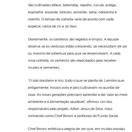
São cultivadas alface, beterraba, repolho, rúcula, acelga,
espinafre, escarola, brócolis, almeirão, salsa, cebolinha e
coentro. O tempo de colheita varia de acordo com cada
espécie, cerca de 20 a 30 dias.
Diariamente, os canteiros são regados e limpos. A equipe
observa se as verduras estão crescendo, se necessitam de sol
ou mesmo de cobertura para que se desenvolvam. A cada
nova colheita, os canteiros são readubados para receber
mudas e sementes.
“O solo brasileiro é rico, tudo o que se planta dá. Lembro que,
antigamente, nossos avós e pais cultivavam no quintal de
casa. As novas gerações precisam aprender a dar valor ao meio
ambiente e à alimentação saudável”, afirmou um dos
responsáveis pelo projeto, Ailton Jesus da Silva, mais
conhecido como Chef Brown e professor do Fundo Social.
Chef Brown enfatiza a alegria de ver que, em muitas escolas