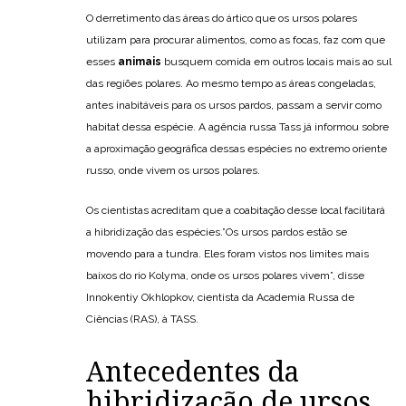
O derretimento das áreas do ártico que os ursos polares
utilizam para procurar alimentos, como as focas, faz com que
esses
animais
busquem comida em outros locais mais ao sul
das regiões polares. Ao mesmo tempo as áreas congeladas,
antes inabitáveis para os ursos pardos, passam a servir como
habitat dessa espécie. A agência russa Tass já informou sobre
a aproximação geográfica dessas espécies no extremo oriente
russo, onde vivem os ursos polares.
Os cientistas acreditam que a coabitação desse local facilitará
a hibridização das espécies.”Os ursos pardos estão se
movendo para a tundra. Eles foram vistos nos limites mais
baixos do rio Kolyma, onde os ursos polares vivem”, disse
Innokentiy Okhlopkov, cientista da Academia Russa de
Ciências (RAS), à TASS.
Antecedentes da
hibridização de ursos