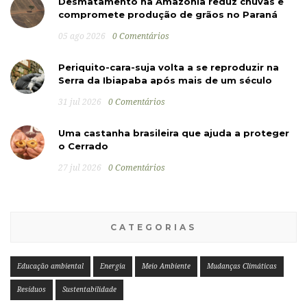
Desmatamento na Amazônia reduz chuvas e
compromete produção de grãos no Paraná
05 ago 2026
0 Comentários
Periquito-cara-suja volta a se reproduzir na
Serra da Ibiapaba após mais de um século
31 jul 2026
0 Comentários
Uma castanha brasileira que ajuda a proteger
o Cerrado
27 jul 2026
0 Comentários
CATEGORIAS
Educação ambiental
Energia
Meio Ambiente
Mudanças Climáticas
Resíduos
Sustentabilidade