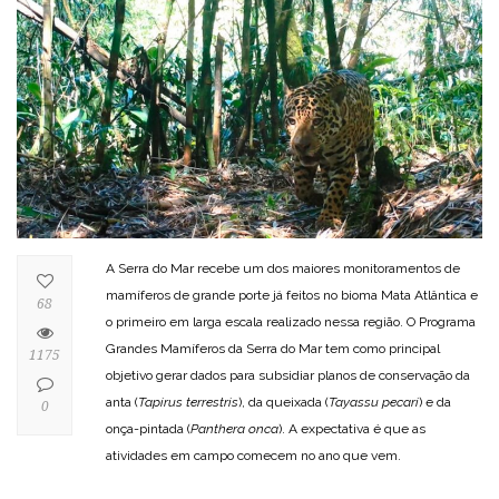
A Serra do Mar recebe um dos maiores monitoramentos de
mamíferos de grande porte já feitos no bioma Mata Atlântica e
68
o primeiro em larga escala realizado nessa região. O Programa
Grandes Mamíferos da Serra do Mar tem como principal
1175
objetivo gerar dados para subsidiar planos de conservação da
anta (
Tapirus terrestris
), da queixada (
Tayassu pecari
) e da
0
onça-pintada (
Panthera onca
). A expectativa é que as
atividades em campo comecem no ano que vem.