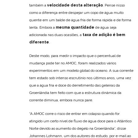
também a
velocidade desta alteração
. Pense nisso
como a diferença entre despejar um copo de água muito
quente em um balde de água fria de forma rápida e de forma
lenta. Embora a
mesma quantidade
de água seja
adicionada nas duas ocasiões, a
taxa de adição é bem
diferente
.
Deste modo, para medir o impacto que o percentual de
mudança pode ter no AMOC, foram realizados vários
experimentos em um modelo global do oceano. A sua corrente
tem estado sob intenso escrutínio nos últimos anos, uma vez
que a água fria e doce do derretimento das geleiras da
Groenlândia tem feito com que a estrutura dinâmica da
corrente diminua, embora nunca pare.
“A AMOC corre o risco de entrar em colapso quando for
atingido um certo nível de fluxo de água doce para o Atlântico
Norte devido ao aumento do degelo na Groenlândia”, disse
Johannes Lohmann, um dos autores do estudo, por e-mail ao