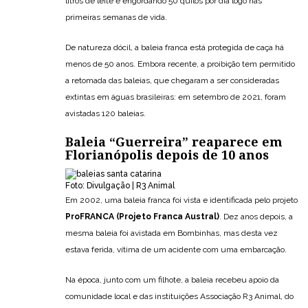
litros de leite e engordando 50 quilos por dia logo nas
primeiras semanas de vida.
De natureza dócil, a baleia franca está protegida de caça há
menos de 50 anos. Embora recente, a proibição tem permitido
a retomada das baleias, que chegaram a ser consideradas
extintas em águas brasileiras: em setembro de 2021, foram
avistadas 120 baleias.
Baleia “Guerreira” reaparece em
Florianópolis depois de 10 anos
Foto: Divulgação | R3 Animal
Em 2002, uma baleia franca foi vista e identificada pelo projeto
ProFRANCA (Projeto Franca Austral)
. Dez anos depois, a
mesma baleia foi avistada em Bombinhas, mas desta vez
estava ferida, vítima de um acidente com uma embarcação.
Na época, junto com um filhote, a baleia recebeu apoio da
comunidade local e das instituições Associação R3 Animal, do