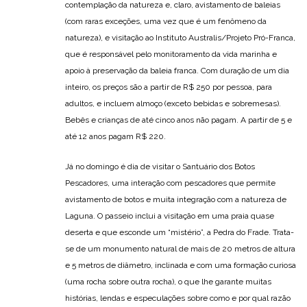
contemplação da natureza e, claro, avistamento de baleias
(com raras exceções, uma vez que é um fenômeno da
natureza), e visitação ao Instituto Australis/Projeto Pró-Franca,
que é responsável pelo monitoramento da vida marinha e
apoio à preservação da baleia franca. Com duração de um dia
inteiro, os preços são a partir de R$ 250 por pessoa, para
adultos, e incluem almoço (exceto bebidas e sobremesas).
Bebês e crianças de até cinco anos não pagam. A partir de 5 e
até 12 anos pagam R$ 220.
Já no domingo é dia de visitar o Santuário dos Botos
Pescadores, uma interação com pescadores que permite
avistamento de botos e muita integração com a natureza de
Laguna. O passeio inclui a visitação em uma praia quase
deserta e que esconde um “mistério”, a Pedra do Frade. Trata-
se de um monumento natural de mais de 20 metros de altura
e 5 metros de diâmetro, inclinada e com uma formação curiosa
(uma rocha sobre outra rocha), o que lhe garante muitas
histórias, lendas e especulações sobre como e por qual razão