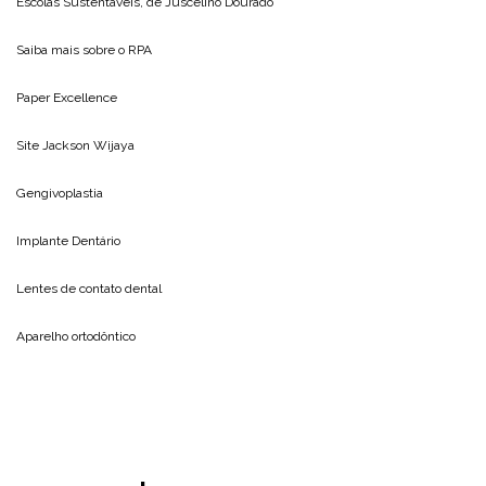
Escolas Sustentáveis, de
Juscelino Dourado
Saiba mais sobre o
RPA
Paper Excellence
Site
Jackson Wijaya
Gengivoplastia
Implante Dentário
Lentes de contato dental
Aparelho ortodôntico