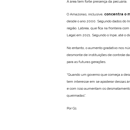
A área tem forte presença da pecuária.
O Amazonas, inclusive,
concentra o 
desde o ano 2000. Segundo dados do Inp
região. Lábrea, que fica na fronteira c
Legal em 2021. Segundo o Inpe, até o dia
No entanto, o aumento gradativo nos n
desmonte de instituições de controle da 
para as futuras gerações.
“Quando um governo que começa a desmon
tem interesse em se apoderar dessas área
e com isso aumentam os desmatamento
queimadas”.
Por G1