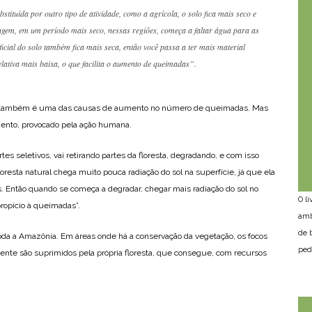
tituída por outro tipo de atividade, como a agrícola, o solo fica mais seco e
agem, em um período mais seco, nessas regiões, começa a faltar água para as
ficial do solo também fica mais seca, então você passa a ter mais material
lativa mais baixa, o que facilita o aumento de queimadas”.
esta também é uma das causas de aumento no número de queimadas. Mas
ento, provocado pela ação humana.
rtes seletivos, vai retirando partes da floresta, degradando, e com isso
loresta natural chega muito pouca radiação do sol na superfície, já que ela
. Então quando se começa a degradar, chegar mais radiação do sol no
O l
propício à queimadas”.
amb
de 
oda a Amazônia. Em áreas onde há a conservação da vegetação, os focos
ped
ente são suprimidos pela própria floresta, que consegue, com recursos