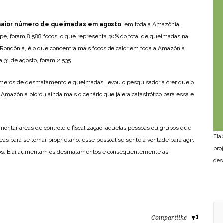
maior número de queimadas em agosto
, em toda a Amazônia,
e, foram 8.588 focos, o que representa 30% do total de queimadas na
om Rondônia, é o que concentra mais focos de calor em toda a Amazônia
 31 de agosto, foram 2.535.
úmeros de desmatamento e queimadas, levou o pesquisador a crer que o
Amazônia piorou ainda mais o cenário que já era catastrófico para essa e
tar áreas de controle e fiscalização, aquelas pessoas ou grupos que
Ela
s para se tornar proprietário, esse pessoal se sente à vontade para agir,
pro
s. E aí aumentam os desmatamentos e consequentemente as
des
Compartilhe