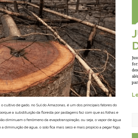
Jus
for
des
alé
par
Le
 o cultivo de gado, no Sul do Amazonas, é um dos principais fatores do
rque a substituição da floresta por pastagens faz com que as folhas e
ião diminuam o fenômeno da evapotranspiração, ou seja, o vapor de água
 diminuição de água, o solo fica mais seco e mais propício a pegar fogo.