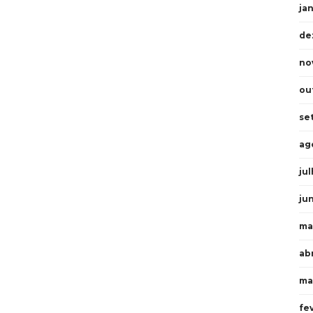
ja
de
no
ou
se
ag
ju
ju
ma
abr
ma
fe