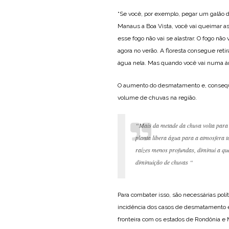
“Se você, por exemplo, pegar um galão d
Manaus a Boa Vista, você vai queimar as
esse fogo não vai se alastrar. O fogo nã
agora no verão. A floresta consegue ret
água nela. Mas quando você vai numa ár
O aumento do desmatamento e, conseq
volume de chuvas na região.
“Mais da metade da chuva volta para
planta libera água para a atmosfera 
raízes menos profundas, diminui a qua
diminuição de chuvas “
Para combater isso, são necessárias polí
incidência dos casos de desmatamento
fronteira com os estados de Rondônia e