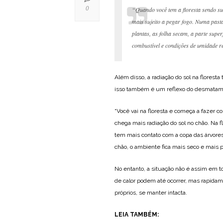
0
“Quando você tem a floresta sendo subs
mais sujeito a pegar fogo. Numa past
plantas, as folha secam, a parte super
combustível e condições de umidade re
Além disso, a radiação do sol na flor
isso também é um reflexo do desmatam
“Você vai na floresta e começa a fazer co
chega mais radiação do sol no chão. Na f
tem mais contato com a copa das árvores
chão, o ambiente fica mais seco e mais 
No entanto, a situação não é assim em t
de calor podem até ocorrer, mas rapidam
próprios, se manter intacta.
LEIA TAMBÉM: