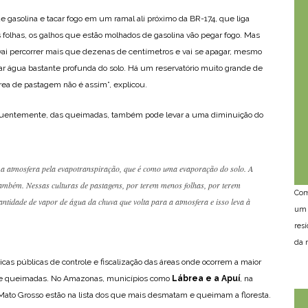
e gasolina e tacar fogo em um ramal ali próximo da BR-174, que liga
 folhas, os galhos que estão molhados de gasolina vão pegar fogo. Mas
o vai percorrer mais que dezenas de centímetros e vai se apagar, mesmo
irar água bastante profunda do solo. Há um reservatório muito grande de
ea de pastagem não é assim”, explicou.
uentemente, das queimadas, também pode levar a uma diminuição do
 a atmosfera pela evapotranspiração, que é como uma evaporação do solo. A
também. Nessas culturas de pastagens, por terem menos folhas, por terem
Com
ntidade de vapor de água da chuva que volta para a atmosfera e isso leva à
um 
res
da n
ticas públicas de controle e fiscalização das áreas onde ocorrem a maior
 e queimadas. No Amazonas, municípios como
Lábrea e a Apuí
, na
 Mato Grosso estão na lista dos que mais desmatam e queimam a floresta.