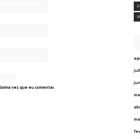
E
M
ag
ju
ju
óxima vez que eu comentar.
ma
ab
ma
fe