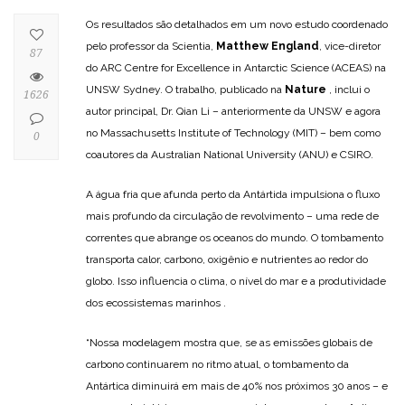
Os resultados são detalhados em um novo estudo coordenado
pelo professor da Scientia,
Matthew England
, vice-diretor
87
do ARC Centre for Excellence in Antarctic Science (ACEAS) na
UNSW Sydney. O trabalho, publicado na
Nature
, inclui o
1626
autor principal, Dr. Qian Li – anteriormente da UNSW e agora
no Massachusetts Institute of Technology (MIT) – bem como
0
coautores da Australian National University (ANU) e CSIRO.
A água fria que afunda perto da Antártida impulsiona o fluxo
mais profundo da circulação de revolvimento – uma rede de
correntes que abrange os oceanos do mundo. O tombamento
transporta calor, carbono, oxigênio e nutrientes ao redor do
globo. Isso influencia o clima, o nível do mar e a produtividade
dos ecossistemas marinhos .
“Nossa modelagem mostra que, se as emissões globais de
carbono continuarem no ritmo atual, o tombamento da
Antártica diminuirá em mais de 40% nos próximos 30 anos – e