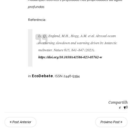
profundas
Referência:
Li, Q., England, M.H., Hogg, A.M. et al. Abyssal ocean
overturning slowdown and warming driven by Antarctic
meltwater. Nature 615, 841–847 (2023).
https://doi.org/10.1038/s41586-023-05762-w
in
EcoDebate
, ISSN 2446-9394
Compartilh
e
Post Anterior
Próximo Post