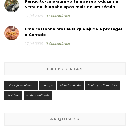
Periquito-cara-suja volta a se reproduzir na
Serra da Ibiapaba após mais de um século
31 jul 2026
0 Comentários
Uma castanha brasileira que ajuda a proteger
o Cerrado
27 jul 2026
0 Comentários
CATEGORIAS
Educação ambiental
Energia
Meio Ambiente
Mudanças Climáticas
Resíduos
Sustentabilidade
ARQUIVOS