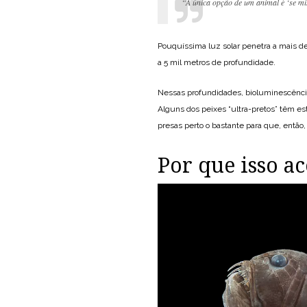
“A única opção de um animal é ‘se mi
Pouquíssima luz solar penetra a mais d
a 5 mil metros de profundidade.
Nessas profundidades, bioluminescência
Alguns dos peixes “ultra-pretos” têm es
presas perto o bastante para que, então
Por que isso a