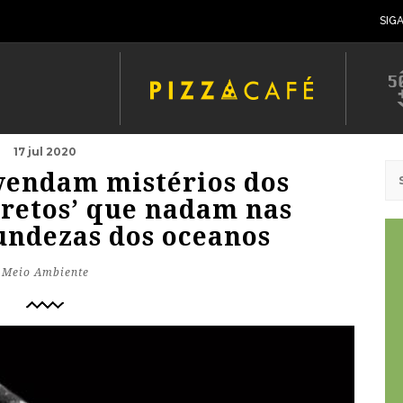
SIG
17 jul 2020
svendam mistérios dos
pretos’ que nadam nas
undezas dos oceanos
Meio Ambiente