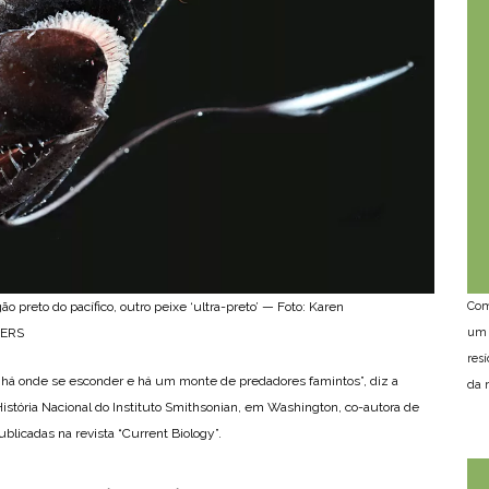
o preto do pacífico, outro peixe ‘ultra-preto’ — Foto: Karen
Com
TERS
um 
res
 há onde se esconder e há um monte de predadores famintos”, diz a
da n
stória Nacional do Instituto Smithsonian, em Washington, co-autora de
icadas na revista “Current Biology”.