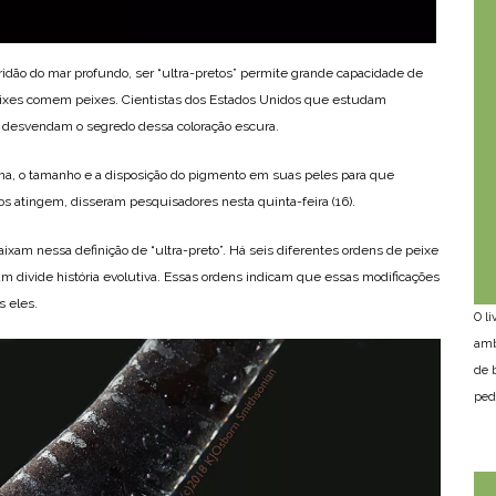
idão do mar profundo, ser “ultra-pretos” permite grande capacidade de
s comem peixes. Cientistas dos Estados Unidos que estudam
a desvendam o segredo dessa coloração escura.
rma, o tamanho e a disposição do pigmento em suas peles para que
s atingem, disseram pesquisadores nesta quinta-feira (16).
xam nessa definição de “ultra-preto”. Há seis diferentes ordens de peixe
divide história evolutiva. Essas ordens indicam que essas modificações
 eles.
O l
amb
de 
ped