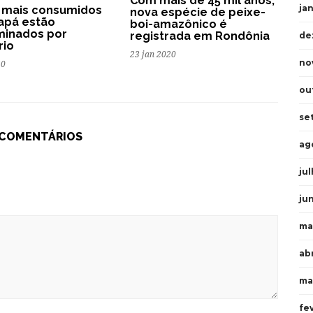
Com mais de 45 mil anos,
ja
 mais consumidos
nova espécie de peixe-
apá estão
boi-amazônico é
minados por
registrada em Rondônia
de
rio
23 jan 2020
no
20
ou
se
 COMENTÁRIOS
ag
ju
ju
ma
abr
ma
fe