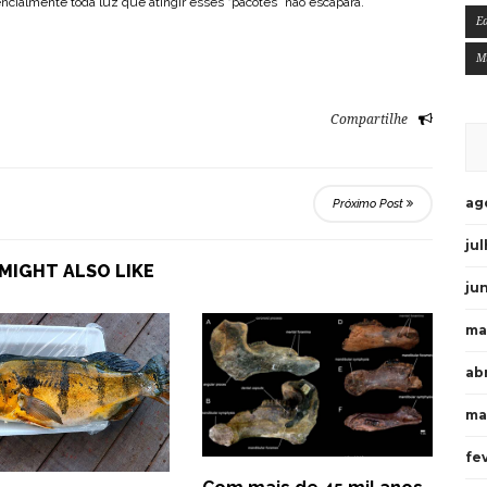
cialmente toda luz que atingir esses “pacotes” não escapará.
E
M
Compartilhe
ag
Próximo Post
ju
MIGHT ALSO LIKE
ju
ma
ab
ma
fe