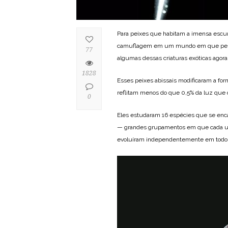
Para peixes que habitam a imensa escur
camuflagem em um mundo em que peixe
77
algumas dessas criaturas exóticas agor
1828
Esses peixes abissais modificaram a fo
reflitam menos do que 0,5% da luz que o
0
Eles estudaram 16 espécies que se encai
— grandes grupamentos em que cada um 
evoluíram independentemente em todos