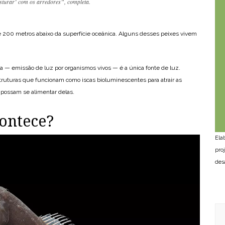
sturar’ com os arredores”, completa.
e 200 metros abaixo da superfície oceânica. Alguns desses peixes vivem
 — emissão de luz por organismos vivos — é a única fonte de luz.
truturas que funcionam como iscas bioluminescentes para atrair as
, possam se alimentar delas.
contece?
Ela
pro
des