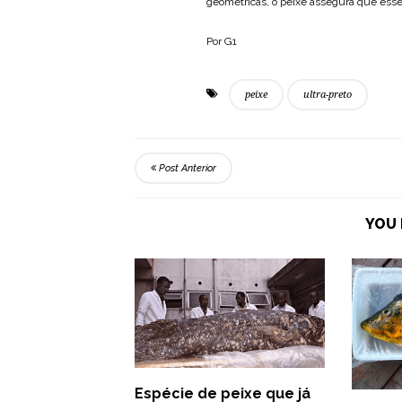
geométricas, o peixe assegura que essen
Por G1
peixe
ultra-preto
Post Anterior
YOU 
Espécie de peixe que já