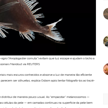
ogro (“Anoplogaster cornuta”) evitam que luz escape e ajudam o bicho a
thsonian/Handout via REUTERS
riais mais escuros conhecidos e absorve a luz de maneira tão eficiente
parecem ser silhuetas, explica Osborn após tentar fotografá-los ao trazê-
e distribui de maneira pouco usual. Ao “empacotar” melanossomos —
as células da pele — em camadas contínuas na superfície da pele bem