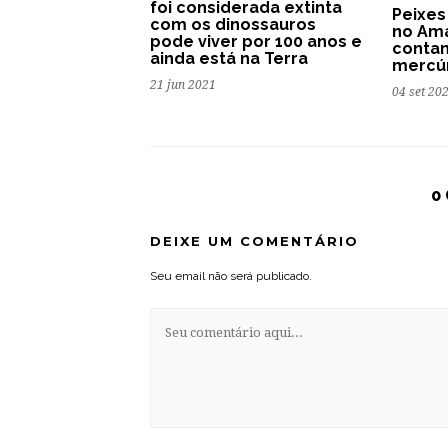
foi considerada extinta
Peixes
com os dinossauros
no Am
pode viver por 100 anos e
conta
ainda está na Terra
mercú
21 jun 2021
04 set 20
0
DEIXE UM COMENTÁRIO
Seu email não será publicado.