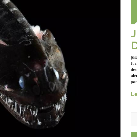
Jus
for
des
alé
par
Le