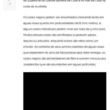
da superfície na Grande Barreira de Coral e no Mar de Coral na
0
costa da Austrália.
Os corais negros podem ser encontrados crescendo tanto em
águas rasas quanto em profundidades de 8.000 metros, e
alguns corais individuais podem viver por mais de 4.000 anos.
Muitos desses corais são ramificados e parecem penas,
leques ou arbustos, enquanto outros são retos como um
chicote. Ao contrário de seus primos coloridos de águas rasas
que dependem do sol e da fotossíntese para obter energia, os
corais negros são alimentadores de filtro e comem minúsculos
zooplâncton que são abundantes em águas profundas.