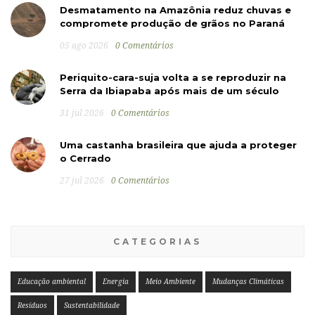
Desmatamento na Amazônia reduz chuvas e
compromete produção de grãos no Paraná
05 ago 2026
0 Comentários
Periquito-cara-suja volta a se reproduzir na
Serra da Ibiapaba após mais de um século
31 jul 2026
0 Comentários
Uma castanha brasileira que ajuda a proteger
o Cerrado
27 jul 2026
0 Comentários
CATEGORIAS
Educação ambiental
Energia
Meio Ambiente
Mudanças Climáticas
Resíduos
Sustentabilidade