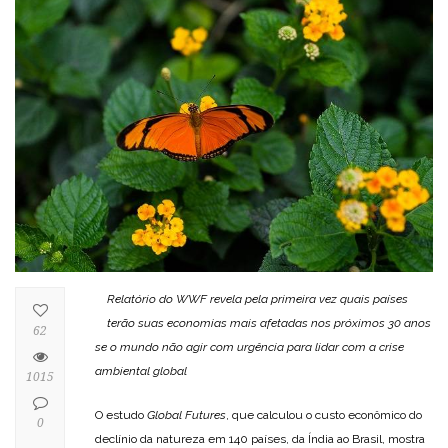
Relatório do WWF revela pela primeira vez quais países
terão suas economias
mais afetadas nos próximos 30 anos
62
se o mundo não agir com urgência para
lidar com a crise
ambiental global
1015
O estudo
Global Futures
, que calculou o custo econômico do
0
declínio da natureza em 140 países, da Índia ao Brasil, mostra