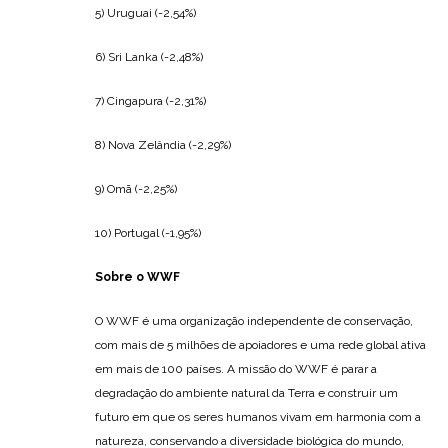
5) Uruguai (-2,54%)
6) Sri Lanka (-2,48%)
7) Cingapura (-2,31%)
8) Nova Zelândia (-2,29%)
9) Omã (-2,25%)
10) Portugal (-1,95%)
Sobre o WWF
O WWF é uma organização independente de conservação,
com mais de 5 milhões de apoiadores e uma rede global ativa
em mais de 100 países. A missão do WWF é parar a
degradação do ambiente natural da Terra e construir um
futuro em que os seres humanos vivam em harmonia com a
natureza, conservando a diversidade biológica do mundo,