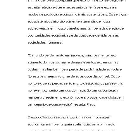
afirma que “o estudo aponta que economia e conservação têm
estreita relação e que é necessário dar ênfase e escala a
modos de produção e consumo mais sustentáveis. Os serviços
ecossistêmicos não são somente a garantia de nossa
sobrevivência em nosso planeta, mas também da geração de
oportunidades econômicas e da qualidade de vida para as
sociedades humanas”.
“O mundo perde muito em não agir, principalmente pelo
aumento do nível do mar e demais eventos extremos nas
costas, mas também pela perda de produtividade agrícola e
florestal e o menor volume de água doce disponível. Outro
ponto é que as perdas serão muito desiguais: os países-ilha,
por exemplo, serão varridos do mapa. Só vamos conseguir
manter o crescimento econômico e a prosperidade global em
um cenário de conservação”, ressalta Prado.
O estudo
Global Futures
usou uma nova modelagem
econômica e ambiental para avaliar qual seria o impacto