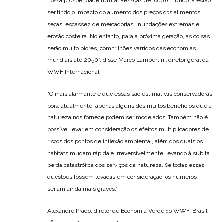
nossa prosperidade futura. Pessoas de todo o mundo já estão
sentindo o impacto do aumento dos preços dos alimentos,
secas, escassez de mercadorias, inundações extremas e
erosão costeira. No entanto, para a próxima geração, as coisas
serão muito piores, com trilhões varridos das economias
mundiais até 2050”, disse Marco Lambertini, diretor geral da
WWF Internacional.
“O mais alarmante é que essas são estimativas conservadoras
pois, atualmente, apenas alguns dos muitos benefícios que a
natureza nos fornece podem ser modelados. Também não é
possível levar em consideração os efeitos multiplicadores de
riscos dos pontos de inflexão ambiental, além dos quais os
habitats mudam rápida e irreversivelmente, levando à súbita
perda catastrófica dos serviços da natureza. Se todas essas
questões fossem levadas em consideração, os números
seriam ainda mais graves.”
Alexandre Prado, diretor de Economia Verde do WWF-Brasil