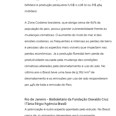
bilhões) e produção pesqueira (US$ 0,108 bi ou R$ 464
milhões).
A Zona Costeira brasileira, que abriga cerca de 60% da
população do país, possui grande vulnerabilidade frente às
mudanças climáticas. O aumento do nível do mar e das
erosões costeiras, as frequentes e intensas as perdas de bens
e pessoas são os aspectos mais visíveis que impactam nas
perdas econômicas. Já a produção florestal tem perda da
produtividade causada pela mudança das condições
climáticas alteradas pelo desmatamento e uso do solo. No
último ano o Brasil teve uma taxa de 9.762 km² de
desmatamento e as emissões por uso de solo responderam
por 44% de toda a emissão do País.
Rio de Janeiro – Borboletário da Fundação Oswaldo Cruz
(Tânia Rêgo/Agência Brasil)
A polinização é outro aspecto apontado pelo estudo. No Brasil
cerca de 32 alimentos dependem exclusivamente