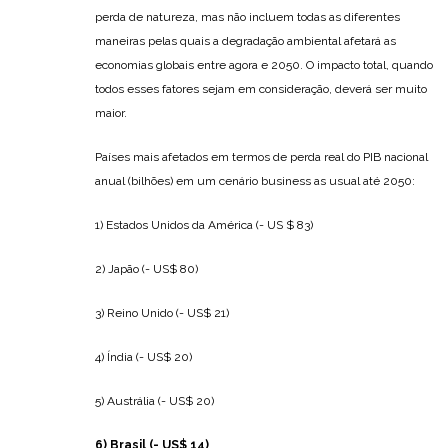
perda de natureza, mas não incluem todas as diferentes
maneiras pelas quais a degradação ambiental afetará as
economias globais entre agora e 2050. O impacto total, quando
todos esses fatores sejam em consideração, deverá ser muito
maior.
Países mais afetados em termos de perda real do PIB nacional
anual (bilhões) em um cenário business as usual até 2050:
1) Estados Unidos da América (- US $ 83)
2) Japão (- US$ 80)
3) Reino Unido (- US$ 21)
4) Índia (- US$ 20)
5) Austrália (- US$ 20)
6) Brasil (- US$ 14)