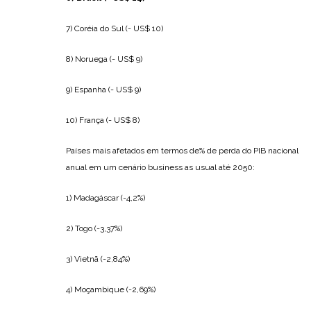
7) Coréia do Sul (- US$ 10)
8) Noruega (- US$ 9)
9) Espanha (- US$ 9)
10) França (- US$ 8)
Países mais afetados em termos de% de perda do PIB nacional
anual em um cenário business as usual até 2050:
1) Madagáscar (-4,2%)
2) Togo (-3,37%)
3) Vietnã (-2,84%)
4) Moçambique (-2,69%)