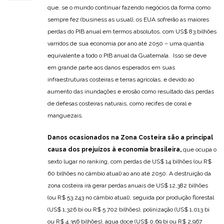
que, se o mundo continuar fazendo negócios da forma como
sempre fez (business as usual), os EUA sofrerão as maiores
perdas do PIB anual em termos absolutos, com US$ 83 bilhões
varridos de sua economia por ano até 2050 – uma quantia
equivalente a todo o PIB anual da Guatemala. Isso se deve
em grande parte aos danos esperados em suas
infraestruturas costeiras e terras agrícolas, e devido ao
aumento das inundações e erosão como resultado das perdas
de defesas costeiras naturais, como recifes de coral e
manguezais.
Danos ocasionados na Zona Costeira são a principal
causa dos prejuízos à economia brasileira,
que ocupa o
sexto lugar no ranking, com perdas de US$ 14 bilhões (ou R$
60 bilhões no câmbio atual) ao ano até 2050. A destruição da
zona costeira irá gerar perdas anuais de US$ 12,382 bilhões
(ou R$ 53.243 no câmbio atual), seguida por produção florestal
(US$ 1,326 bi ou R$ 5.702 bilhões), polinização (US$ 1,013 bi
ou R$ 4.356 bilhões), água doce (US$ 0,69 bi ou R$ 2,967