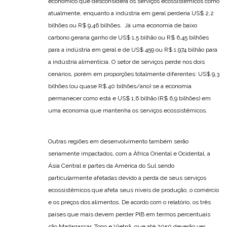
econômico que desconsidera os serviços ecossistêmicos como
atualmente, enquanto a indústria em geral perderia US$ 2,2
bilhões ou R$ 9,46 bilhões. Já uma economia de baixo
carbono geraria ganho de US$ 1,5 bilhão ou R$ 6,45 bilhões
para a indústria em geral e de US$ 459 ou R$ 1.974 bilhão para
a indústria alimentícia. O setor de serviços perde nos dois
cenários, porém em proporções totalmente diferentes: US$ 9,3
bilhões (ou quase R$ 40 bilhões/ano) se a economia
permanecer como está e US$ 1,6 bilhão (R$ 6,9 bilhões) em
uma economia que mantenha os serviços ecossistêmicos.
Outras regiões em desenvolvimento também serão
seriamente impactados, com a África Oriental e Ocidental, a
Ásia Central e partes da América do Sul sendo
particularmente afetadas devido à perda de seus serviços
ecossistêmicos que afeta seus níveis de produção, o comércio
e os preços dos alimentos. De acordo com o relatório, os três
países que mais devem perder PIB em termos percentuais
são Madagascar, Togo e Vietnã, que até 2050 deverão ver