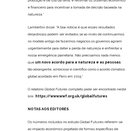
produção e de uso da terra, e reformar os sistemas econômico
e financeiro para incentivar a tomada de decisão baseada na
natureza.”
Lambertini disse: “A boa notícia é que esses resultados
desastrosos podem ser evitados se ao invés de continuarmos
no modelo antigo de fazermos negócios os governos agirem
urgentemente para deter a perda de natureza e enfrentar a
nossa emergência planetária. Não precisamos nada menos
que
um novo acordo para a natureza e as pessoas
,
tão abrangente, ambicioso e científico como o acordo climático
global acordado em Paris em 2015.”
O relatório
Global Futures
completo pode ser encontrado neste
link:
https://www.wwf.org.uk/globalfutures
NOTAS AOS EDITORES
Os números incluídos no estudo Global Futures referem-se
ao impacto econômico projetado de formas específicas de