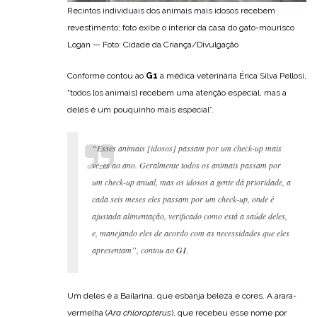
Recintos individuais dos animais mais idosos recebem
revestimento; foto exibe o interior da casa do gato-mourisco
Logan — Foto: Cidade da Criança/Divulgação
Conforme contou ao
G1
a médica veterinária Érica Silva Pellosi,
“todos [os animais] recebem uma atenção especial, mas a
deles é um pouquinho mais especial”.
“Esses animais [idosos] passam por um
check-up
mais
vezes ao ano. Geralmente todos os animais passam por
um
check-up
anual, mas os idosos a gente dá prioridade, a
cada seis meses eles passam por um
check-up
, onde é
ajustada alimentação, verificado como está a saúde deles,
e, manejando eles de acordo com as necessidades que eles
apresentam”, contou ao
G1
.
Um deles é a Bailarina, que esbanja beleza e cores. A arara-
vermelha (
Ara chloropterus
), que recebeu esse nome por