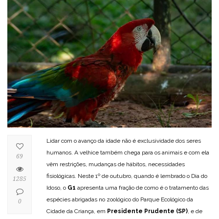
Lidar com o avanço da idade não é exclusividade dos seres
humanos. A velhice também chega para os animais e com ela
69
vêm restrições, mudanças de hábitos, necessidades
fisiológicas. Neste 1º de outubro, quando é lembrado o Dia do
1285
Idoso, o
G1
apresenta uma fração de como é o tratamento das
espécies abrigadas no zoológico do Parque Ecológico da
0
Cidade da Criança, em
Presidente Prudente (SP)
, e de