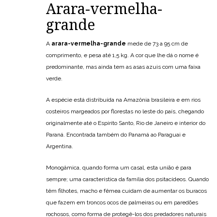
Arara-vermelha-
grande
A
arara-vermelha-grande
mede de 73 a 95 cm de
comprimento, e pesa até 1,5 kg. A cor que lhe dá o nome é
predominante, mas ainda tem as asas azuis com uma faixa
verde.
A espécie está distribuída na Amazônia brasileira e em rios
costeiros margeados por florestas no leste do país, chegando
originalmente até o Espírito Santo, Rio de Janeiro e interior do
Paraná. Encontrada também do Panamá ao Paraguai e
Argentina.
Monogâmica, quando forma um casal, esta união é para
sempre; uma característica da família dos psitacídeos. Quando
têm filhotes, macho e fêmea cuidam de aumentar os buracos
que fazem em troncos ocos de palmeiras ou em paredões
rochosos, como forma de protegê-los dos predadores naturais