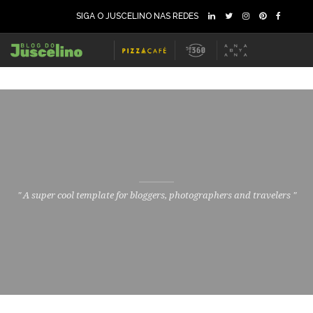
SIGA O JUSCELINO NAS REDES
" A super cool template for bloggers, photographers and travelers "