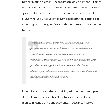
tempor Mauris elementum accumsan leo vel tempor. Sit amet
cursus nisl aliquam. Aliquam et elit eu nunc rhoncus viverra
quis at felis. Sed do.Lorem ipsum dolor sit amet, consectetur
Nulla fringilla purus Lorem ipsum dosectetur adipisicing elit
at leo dignissim congue. Mauris elementum accumsan leo vel
tempor.
Vestibulum id ligula porta felis euismod semper. Sed
posuere consectetur est at lobortis. Aenean eu leo quam.
Pellentesque ornare sem lacinia quam venenatis
vestibulum. Duis mollis, est non commodo luctus, nisi erat
porttitor ligula, eget lacinia odio sem nec elit. Donec
ullamcorper nulla non metus auctor fringilla. Vestibulum id
ligula porta felis euismod semper.
Lorem ipsum dosectetur adipisicing elit, sed do.Lorem ipsum
dolor sit amet, consectetur Nulla fringilla purus at leo
dignissim congue. Mauris elementum accumsan leo vel