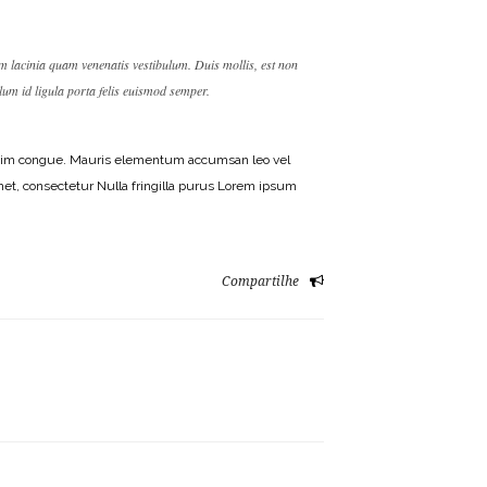
em lacinia quam venenatis vestibulum. Duis mollis, est non
ulum id ligula porta felis euismod semper.
gnissim congue. Mauris elementum accumsan leo vel
amet, consectetur Nulla fringilla purus Lorem ipsum
Compartilhe