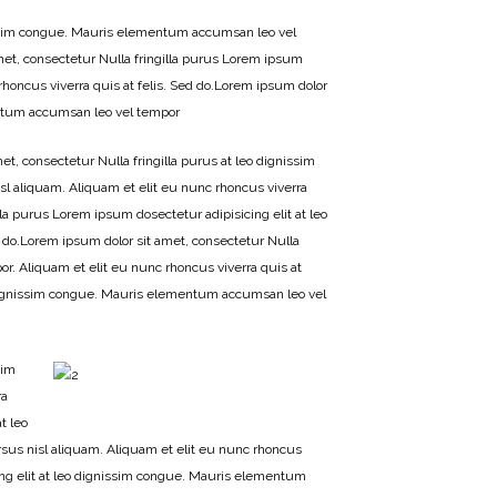
gnissim congue. Mauris elementum accumsan leo vel
amet, consectetur Nulla fringilla purus Lorem ipsum
honcus viverra quis at felis. Sed do.Lorem ipsum dolor
mentum accumsan leo vel tempor
t, consectetur Nulla fringilla purus at leo dignissim
 aliquam. Aliquam et elit eu nunc rhoncus viverra
lla purus Lorem ipsum dosectetur adipisicing elit at leo
 do.Lorem ipsum dolor sit amet, consectetur Nulla
r. Aliquam et elit eu nunc rhoncus viverra quis at
eo dignissim congue. Mauris elementum accumsan leo vel
sim
ra
t leo
s nisl aliquam. Aliquam et elit eu nunc rhoncus
cing elit at leo dignissim congue. Mauris elementum