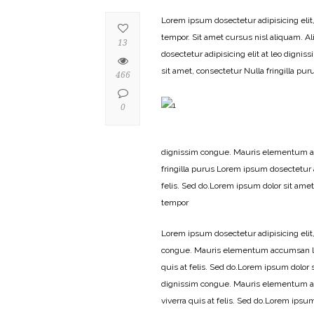
Lorem ipsum dosectetur adipisicing elit
tempor. Sit amet cursus nisl aliquam. Al
13
dosectetur adipisicing elit at leo dign
sit amet, consectetur Nulla fringilla p
466
0
dignissim congue. Mauris elementum accu
fringilla purus Lorem ipsum dosectetur 
felis. Sed do.Lorem ipsum dolor sit ame
tempor
Lorem ipsum dosectetur adipisicing elit,
congue. Mauris elementum accumsan leo 
quis at felis. Sed do.Lorem ipsum dolor s
dignissim congue. Mauris elementum ac
viverra quis at felis. Sed do.Lorem ipsu