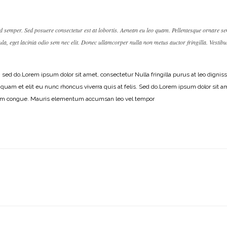
od semper. Sed posuere consectetur est at lobortis. Aenean eu leo quam. Pellentesque ornare s
ula, eget lacinia odio sem nec elit. Donec ullamcorper nulla non metus auctor fringilla. Vestib
, sed do.Lorem ipsum dolor sit amet, consectetur Nulla fringilla purus at leo di
iquam et elit eu nunc rhoncus viverra quis at felis. Sed do.Lorem ipsum dolor sit 
nissim congue. Mauris elementum accumsan leo vel tempor