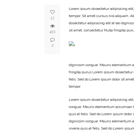
Lorem ipsum dosectetur adipisicing elit
tempor. Sit amet cursus nisl aliquam. Al
12
dosectetur adipisicing elit at leo dign
sit amet, consectetur Nulla fringilla p
485
0
dignissim congue. Mauris elementum accu
fringilla purus Lorem ipsum dosectetur 
felis. Sed do.Lorem ipsum dolor sit ame
tempor
Lorem ipsum dosectetur adipisicing elit,
congue. Mauris elementum accumsan leo 
quis at felis. Sed do.Lorem ipsum dolor s
dignissim congue. Mauris elementum ac
viverra quis at felis. Sed do.Lorem ipsu