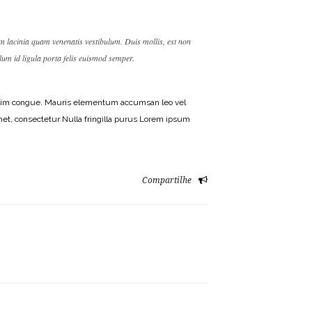
em lacinia quam venenatis vestibulum. Duis mollis, est non
ulum id ligula porta felis euismod semper.
gnissim congue. Mauris elementum accumsan leo vel
amet, consectetur Nulla fringilla purus Lorem ipsum
Compartilhe