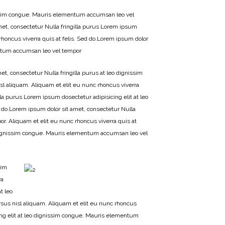
gnissim congue. Mauris elementum accumsan leo vel
amet, consectetur Nulla fringilla purus Lorem ipsum
honcus viverra quis at felis. Sed do.Lorem ipsum dolor
mentum accumsan leo vel tempor
t, consectetur Nulla fringilla purus at leo dignissim
 aliquam. Aliquam et elit eu nunc rhoncus viverra
lla purus Lorem ipsum dosectetur adipisicing elit at leo
 do.Lorem ipsum dolor sit amet, consectetur Nulla
r. Aliquam et elit eu nunc rhoncus viverra quis at
eo dignissim congue. Mauris elementum accumsan leo vel
sim
ra
t leo
s nisl aliquam. Aliquam et elit eu nunc rhoncus
cing elit at leo dignissim congue. Mauris elementum