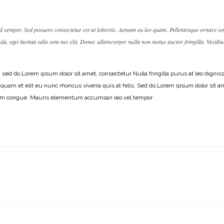
od semper. Sed posuere consectetur est at lobortis. Aenean eu leo quam. Pellentesque ornare s
ula, eget lacinia odio sem nec elit. Donec ullamcorper nulla non metus auctor fringilla. Vestib
, sed do.Lorem ipsum dolor sit amet, consectetur Nulla fringilla purus at leo di
iquam et elit eu nunc rhoncus viverra quis at felis. Sed do.Lorem ipsum dolor sit 
nissim congue. Mauris elementum accumsan leo vel tempor