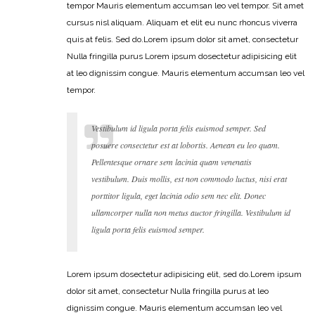
tempor Mauris elementum accumsan leo vel tempor. Sit amet
cursus nisl aliquam. Aliquam et elit eu nunc rhoncus viverra
quis at felis. Sed do.Lorem ipsum dolor sit amet, consectetur
Nulla fringilla purus Lorem ipsum dosectetur adipisicing elit
at leo dignissim congue. Mauris elementum accumsan leo vel
tempor.
Vestibulum id ligula porta felis euismod semper. Sed
posuere consectetur est at lobortis. Aenean eu leo quam.
Pellentesque ornare sem lacinia quam venenatis
vestibulum. Duis mollis, est non commodo luctus, nisi erat
porttitor ligula, eget lacinia odio sem nec elit. Donec
ullamcorper nulla non metus auctor fringilla. Vestibulum id
ligula porta felis euismod semper.
Lorem ipsum dosectetur adipisicing elit, sed do.Lorem ipsum
dolor sit amet, consectetur Nulla fringilla purus at leo
dignissim congue. Mauris elementum accumsan leo vel